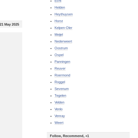
Echt
Helden
Heythuysen
Horst
21 May 2025
Kelpen-Oler
Meijel
Nederweert
Oostrum
Ospel
Panningen
Reuver
Roermond
Roggel
Sevenum
Tegelen
Velden
Venlo
Venray
Weert
Follow, Recommend, +1