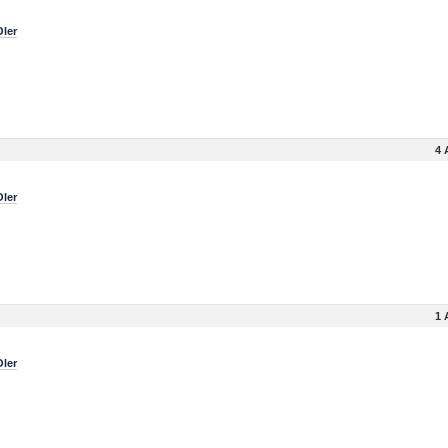
Oler
4 
Oler
1 
Oler