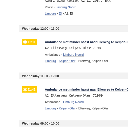
Aanrijding letsel A2 Li 205,7 Ell
Politie -
Limburg Noord
Limburg
-
Ell
-
A2, Ell
Wednesday 12:00 - 13:00
12:11
Ambulance met minder haast naar Ellerweg te Kelpen-
A2 Ellerweg Kelpen-Oler 71981
Ambulance -
Limburg Noord
Limburg
-
Kelpen-Oler
-
Ellerweg, Kelpen-Oler
Wednesday 11:00 - 12:00
11:41
Ambulance met minder haast naar Ellerweg te Kelpen-
A2 Ellerweg Kelpen-Oler 71969
Ambulance -
Limburg Noord
Limburg
-
Kelpen-Oler
-
Ellerweg, Kelpen-Oler
Wednesday 09:00 - 10:00