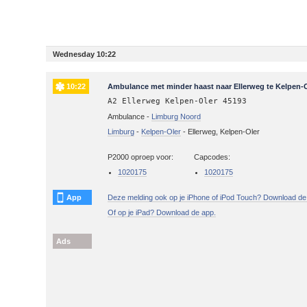
Wednesday 10:22
10:22
Ambulance met minder haast naar Ellerweg te Kelpen-
A2 Ellerweg Kelpen-Oler 45193
Ambulance -
Limburg Noord
Limburg
-
Kelpen-Oler
-
Ellerweg, Kelpen-Oler
P2000 oproep voor:
Capcodes:
1020175
1020175
App
Deze melding ook op je iPhone of iPod Touch? Download de
Of op je iPad? Download de app.
Ads