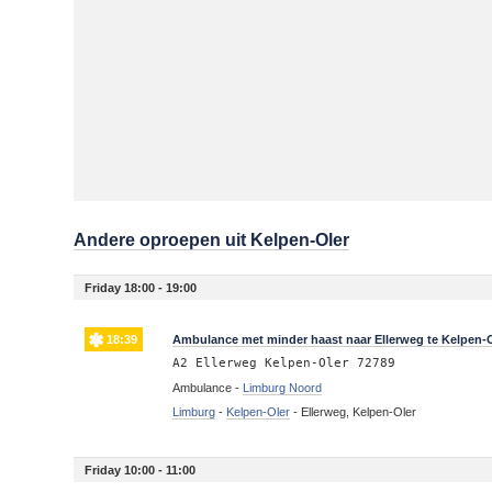
Andere oproepen uit Kelpen-Oler
Friday 18:00 - 19:00
18:39
Ambulance met minder haast naar Ellerweg te Kelpen-
A2 Ellerweg Kelpen-Oler 72789
Ambulance -
Limburg Noord
Limburg
-
Kelpen-Oler
-
Ellerweg, Kelpen-Oler
Friday 10:00 - 11:00