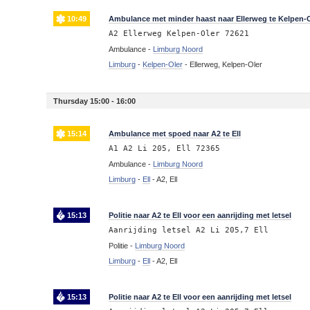
10:49
Ambulance met minder haast naar Ellerweg te Kelpen-
A2 Ellerweg Kelpen-Oler 72621
Ambulance -
Limburg Noord
Limburg
-
Kelpen-Oler
-
Ellerweg, Kelpen-Oler
Thursday 15:00 - 16:00
15:14
Ambulance met spoed naar A2 te Ell
A1 A2 Li 205, Ell 72365
Ambulance -
Limburg Noord
Limburg
-
Ell
-
A2, Ell
15:13
Politie naar A2 te Ell voor een aanrijding met letsel
Aanrijding letsel A2 Li 205,7 Ell
Politie -
Limburg Noord
Limburg
-
Ell
-
A2, Ell
15:13
Politie naar A2 te Ell voor een aanrijding met letsel