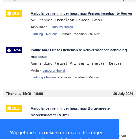
16:57
Ambulance met minder haast naar Prinses Irenelaan te Reuver
A2 Prinses Irenelaan Reuver 70498
Ambulance -
Limburg Noord
Limburg
-
Reuver
-
Prinses Irenelaan, Reuver
16:56
Politie naar Prinses Irenelaan te Reuver voor een aanrijding
met letsel
Aanrijding letsel Prinses Irenelaan Reuver
Politie -
Limburg Noord
Limburg
-
Reuver
-
Prinses Irenelaan, Reuver
Thursday 15:00 - 16:00
30 July 2026
15:17
Ambulance met minder haast naar Burgemeester
Moorenstraat te Reuver
A2 Burgemeester Moorenstraat Reuver 70132
Ambulance -
Limburg Noord
Wij gebruiken cookies om ervoor te zorgen
Limburg
-
Reuver
-
5953
-
Burgemeester Moorenstraat, Reuver