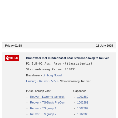
Friday 01:58
18 July 2025
01:58
Brandweer met minder haast naar Sterrenbosweg te Reuver
P2 BLB-02 Ass. Ambu (tilassistentie)
Sterrenbosweg Reuver 235831
Brandweer -
Limburg Noord
Limburg
-
Reuver
-
5953
-
Sterrenbosweg, Reuver
P2000 oproep voor:
Capcodes:
Reuver - Kazerne techniek
1002380
Reuver - TS-Basis PreCom
1002381
Reuver - TS groep 1
1002387
Reuver - TS groep 2
1002388