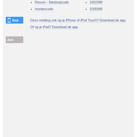
Reuver - Meeloopcode
1002398
monitorcode
1005998
App
Deze melding ook op je iPhone of iPod Touch? Download de app.
Of op je iPad? Download de app.
Ads