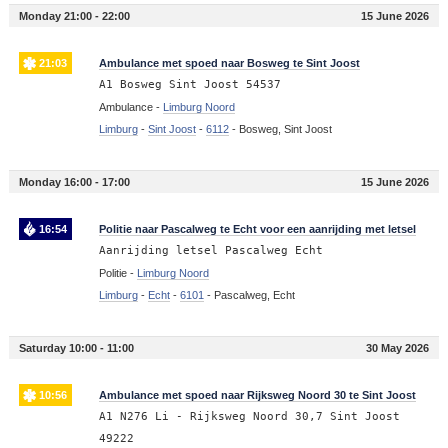
Monday 21:00 - 22:00
15 June 2026
21:03
Ambulance met spoed naar Bosweg te Sint Joost
A1 Bosweg Sint Joost 54537
Ambulance -
Limburg Noord
Limburg
-
Sint Joost
-
6112
-
Bosweg, Sint Joost
Monday 16:00 - 17:00
15 June 2026
16:54
Politie naar Pascalweg te Echt voor een aanrijding met letsel
Aanrijding letsel Pascalweg Echt
Politie -
Limburg Noord
Limburg
-
Echt
-
6101
-
Pascalweg, Echt
Saturday 10:00 - 11:00
30 May 2026
10:56
Ambulance met spoed naar Rijksweg Noord 30 te Sint Joost
A1 N276 Li - Rijksweg Noord 30,7 Sint Joost
49222