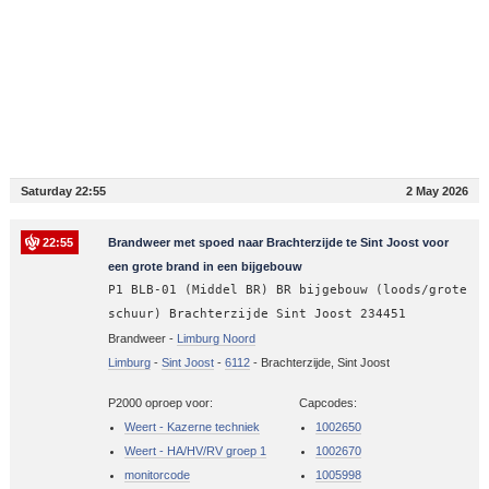
Saturday 22:55
2 May 2026
22:55
Brandweer met spoed naar Brachterzijde te Sint Joost voor
een grote brand in een bijgebouw
P1 BLB-01 (Middel BR) BR bijgebouw (loods/grote
schuur) Brachterzijde Sint Joost 234451
Brandweer -
Limburg Noord
Limburg
-
Sint Joost
-
6112
-
Brachterzijde, Sint Joost
P2000 oproep voor:
Capcodes:
Weert - Kazerne techniek
1002650
Weert - HA/HV/RV groep 1
1002670
monitorcode
1005998