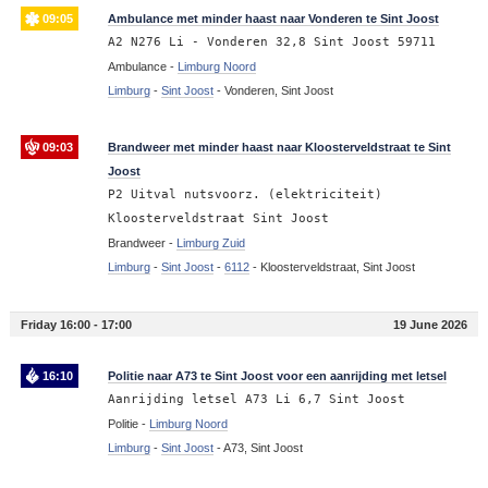
09:05
Ambulance met minder haast naar Vonderen te Sint Joost
A2 N276 Li - Vonderen 32,8 Sint Joost 59711
Ambulance -
Limburg Noord
Limburg
-
Sint Joost
-
Vonderen, Sint Joost
09:03
Brandweer met minder haast naar Kloosterveldstraat te Sint
Joost
P2 Uitval nutsvoorz. (elektriciteit)
Kloosterveldstraat Sint Joost
Brandweer -
Limburg Zuid
Limburg
-
Sint Joost
-
6112
-
Kloosterveldstraat, Sint Joost
Friday 16:00 - 17:00
19 June 2026
16:10
Politie naar A73 te Sint Joost voor een aanrijding met letsel
Aanrijding letsel A73 Li 6,7 Sint Joost
Politie -
Limburg Noord
Limburg
-
Sint Joost
-
A73, Sint Joost