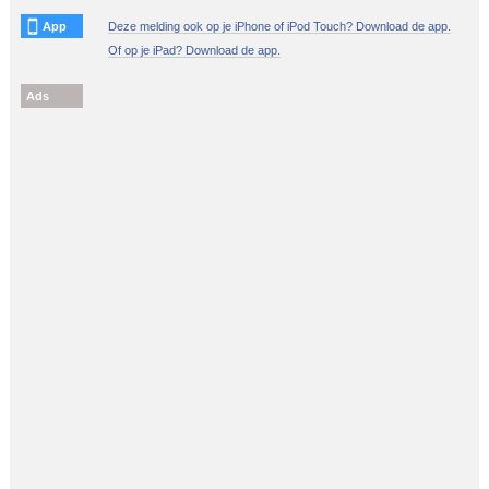
App
Deze melding ook op je iPhone of iPod Touch? Download de app.
Of op je iPad? Download de app.
Ads