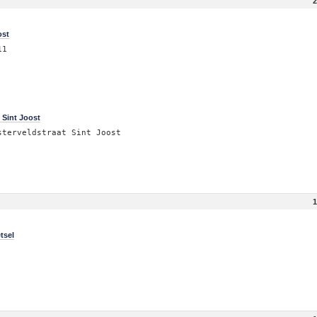
2
ost
11
 Sint Joost
sterveldstraat Sint Joost
1
tsel