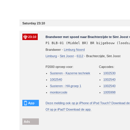
Saturday 23:10
23:10
Brandweer met spoed naar Brachterzijde te Sint Joost 
P1 BLB-01 (Middel BR) BR bijgebouw (loods
Brandweer -
Limburg Noord
Limburg
-
Sint Joost
-
6112
-
Brachterzijde, Sint Joost
P2000 oproep voor:
Capcodes:
Susteren - Kazerne techniek
1002530
1002540
1002540
Susteren - HA groep 1
1002540
monitorcode
1005998
App
Deze melding ook op je iPhone of iPod Touch? Download de
Of op je iPad? Download de app.
Ads