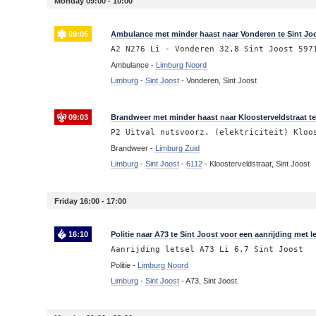
Monday 09:00 - 10:00
09:05
Ambulance met minder haast naar Vonderen te Sint Jo
A2 N276 Li - Vonderen 32,8 Sint Joost 597
Ambulance -
Limburg Noord
Limburg
-
Sint Joost
-
Vonderen, Sint Joost
09:03
Brandweer met minder haast naar Kloosterveldstraat te
P2 Uitval nutsvoorz. (elektriciteit) Kloo
Brandweer -
Limburg Zuid
Limburg
-
Sint Joost
-
6112
-
Kloosterveldstraat, Sint Joost
Friday 16:00 - 17:00
16:10
Politie naar A73 te Sint Joost voor een aanrijding met le
Aanrijding letsel A73 Li 6,7 Sint Joost
Politie -
Limburg Noord
Limburg
-
Sint Joost
-
A73, Sint Joost