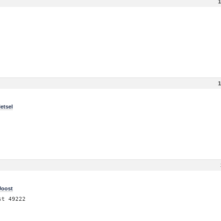
1
1
letsel
Joost
st 49222