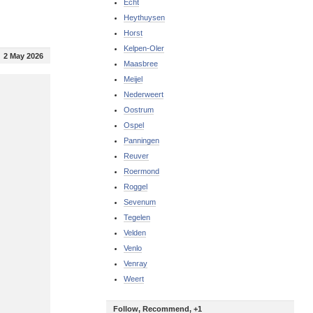
Echt
Heythuysen
Horst
Kelpen-Oler
2 May 2026
Maasbree
Meijel
Nederweert
Oostrum
Ospel
Panningen
Reuver
Roermond
Roggel
Sevenum
Tegelen
Velden
Venlo
Venray
Weert
Follow, Recommend, +1