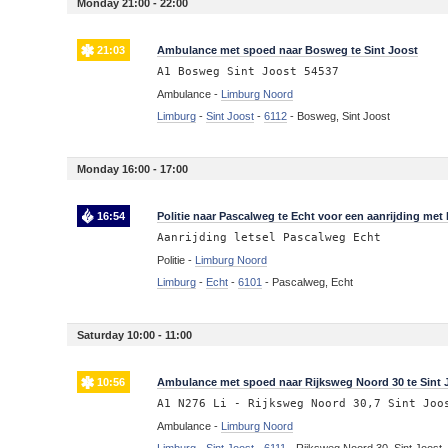
Monday 21:00 - 22:00
21:03
Ambulance met spoed naar Bosweg te Sint Joost
A1 Bosweg Sint Joost 54537
Ambulance -
Limburg Noord
Limburg
-
Sint Joost
-
6112
-
Bosweg, Sint Joost
Monday 16:00 - 17:00
16:54
Politie naar Pascalweg te Echt voor een aanrijding met 
Aanrijding letsel Pascalweg Echt
Politie -
Limburg Noord
Limburg
-
Echt
-
6101
-
Pascalweg, Echt
Saturday 10:00 - 11:00
10:56
Ambulance met spoed naar Rijksweg Noord 30 te Sint 
A1 N276 Li - Rijksweg Noord 30,7 Sint Joo
Ambulance -
Limburg Noord
Limburg
-
Sint Joost
-
6111
-
Rijksweg Noord 30, Sint Joost