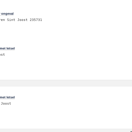
r ongeval
ren Sint Joost 235731
met letsel
ost
met letsel
 Joost