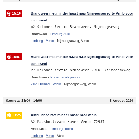
15:16
Brandweer met minder haast naar Nijmeegseweg te Venlo voor
een brand
p2 Opkomen Sectie Brandweer, Nijmeegseweg
Brandweer -
Limburg Zuid
Limburg
-
Venlo
-
Nijmeegseweg, Venlo
15:07
Brandweer met minder haast naar Nijmeegseweg te Venlo voor
een brand
P2 Opkomen sectie brandweer VRLN, Nijmeegseweg
Brandweer -
Rotterdam-Rijnmond
Zuid-Holland
-
Venlo
-
Nijmeegseweg, Venlo
Saturday 13:00 - 14:00
8 August 2026
13:25
Ambulance met minder haast naar Venlo
A2 Maasboulevard Haven Venlo 72987
Ambulance -
Limburg Noord
Limburg
-
Venlo
-
Venlo