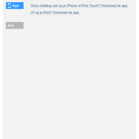
App
Deze melding ook op je iPhone of iPod Touch? Download de app.
Of op je iPad? Download de app.
Ads