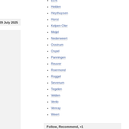
Echt
Helden
Heythuysen
Horst
29 July 2025
Kelpen-Oler
Meijel
Nederweert
Oostrum
Ospel
Panningen
Reuver
Roermond
Roggel
Sevenum
Tegelen
Velden
Venlo
Venray
Weert
Follow, Recommend, +1