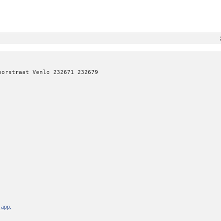
oorstraat Venlo 232671 232679
 app.