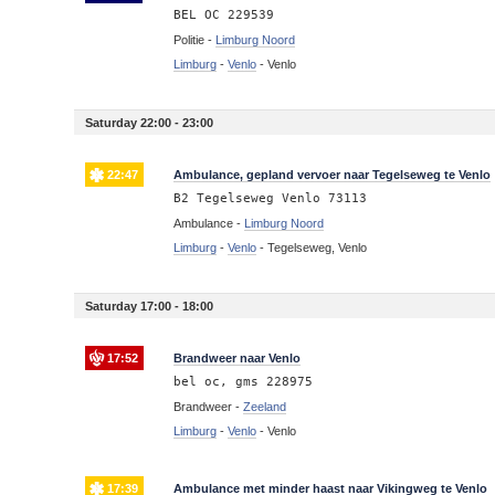
BEL OC 229539
Politie -
Limburg Noord
Limburg
-
Venlo
-
Venlo
Saturday 22:00 - 23:00
22:47
Ambulance, gepland vervoer naar Tegelseweg te Venlo
B2 Tegelseweg Venlo 73113
Ambulance -
Limburg Noord
Limburg
-
Venlo
-
Tegelseweg, Venlo
Saturday 17:00 - 18:00
17:52
Brandweer naar Venlo
bel oc, gms 228975
Brandweer -
Zeeland
Limburg
-
Venlo
-
Venlo
17:39
Ambulance met minder haast naar Vikingweg te Venlo