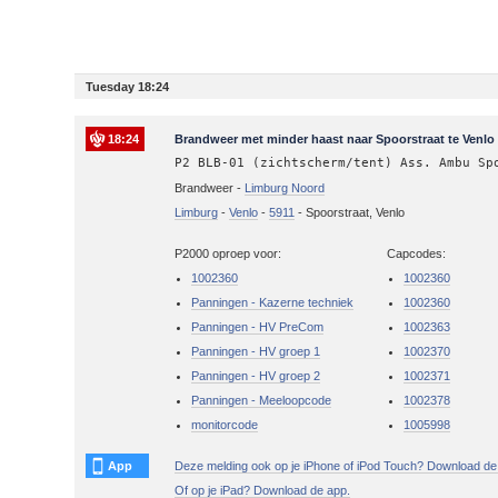
Tuesday 18:24
18:24
Brandweer met minder haast naar Spoorstraat te Venlo
P2 BLB-01 (zichtscherm/tent) Ass. Ambu Sp
Brandweer -
Limburg Noord
Limburg
-
Venlo
-
5911
-
Spoorstraat, Venlo
P2000 oproep voor:
Capcodes:
1002360
1002360
Panningen - Kazerne techniek
1002360
Panningen - HV PreCom
1002363
Panningen - HV groep 1
1002370
Panningen - HV groep 2
1002371
Panningen - Meeloopcode
1002378
monitorcode
1005998
App
Deze melding ook op je iPhone of iPod Touch? Download de
Of op je iPad? Download de app.