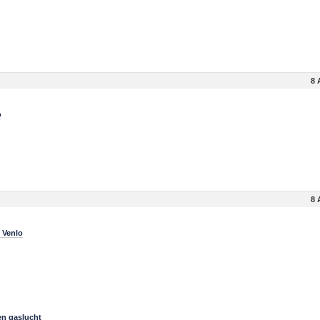
8 
o
8 
 Venlo
en gaslucht