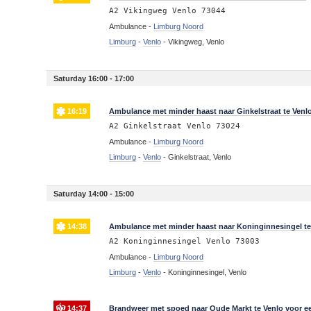
A2 Vikingweg Venlo 73044
Ambulance -
Limburg Noord
Limburg
-
Venlo
-
Vikingweg, Venlo
Saturday 16:00 - 17:00
16:19
Ambulance met minder haast naar Ginkelstraat te Venl
A2 Ginkelstraat Venlo 73024
Ambulance -
Limburg Noord
Limburg
-
Venlo
-
Ginkelstraat, Venlo
Saturday 14:00 - 15:00
14:38
Ambulance met minder haast naar Koninginnesingel te
A2 Koninginnesingel Venlo 73003
Ambulance -
Limburg Noord
Limburg
-
Venlo
-
Koninginnesingel, Venlo
14:37
Brandweer met spoed naar Oude Markt te Venlo voor e