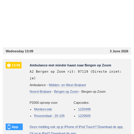
Wednesday 13:09
3 June 2026
13:09
Ambulance met minder haast naar Bergen op Zoom
A2 Bergen op Zoom rit: 97119 (Directe inzet:
ja)
Ambulance -
Midden- en West-Brabant
Noord-Brabant
-
Bergen op Zoom
-
Bergen op Zoom
P2000 oproep voor:
Capcodes:
Monitorcode
1220499
Roosendaal - 20-105
1220605
App
Deze melding ook op je iPhone of iPod Touch? Download de app.
Of op je iPad? Download de app.