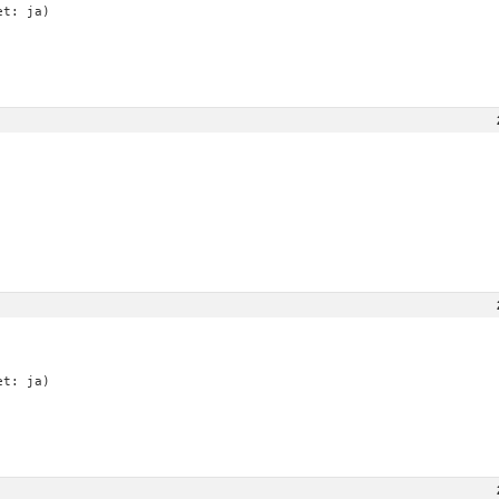
et: ja)
et: ja)