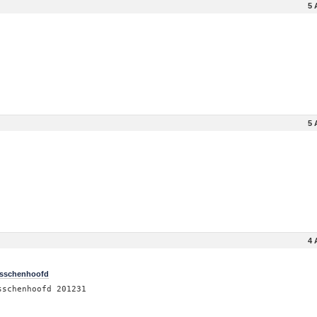
5 
5 
4 
osschenhoofd
sschenhoofd 201231