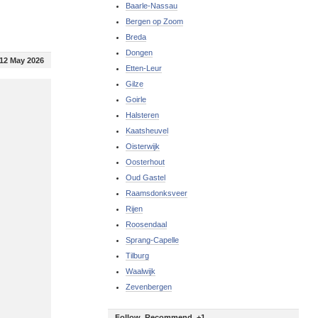
Baarle-Nassau
Bergen op Zoom
Breda
Dongen
12 May 2026
Etten-Leur
Gilze
Goirle
Halsteren
Kaatsheuvel
Oisterwijk
Oosterhout
Oud Gastel
Raamsdonksveer
Rijen
Roosendaal
Sprang-Capelle
Tilburg
Waalwijk
Zevenbergen
Follow, Recommend, +1