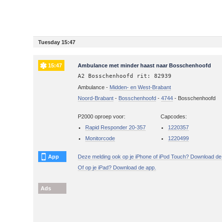
Tuesday 15:47
15:47
Ambulance met minder haast naar Bosschenhoofd
A2 Bosschenhoofd rit: 82939
Ambulance -
Midden- en West-Brabant
Noord-Brabant
-
Bosschenhoofd
-
4744
-
Bosschenhoofd
P2000 oproep voor:
Capcodes:
Rapid Responder 20-357
1220357
Monitorcode
1220499
App
Deze melding ook op je iPhone of iPod Touch? Download de
Of op je iPad? Download de app.
Ads