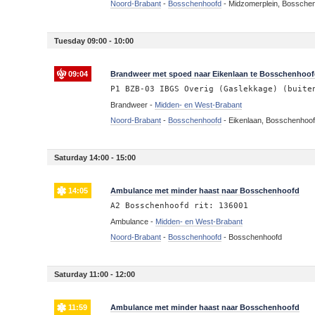
Noord-Brabant
-
Bosschenhoofd
-
Midzomerplein, Bossche
Tuesday 09:00 - 10:00
09:04
Brandweer met spoed naar Eikenlaan te Bosschenhoo
P1 BZB-03 IBGS Overig (Gaslekkage) (buite
Brandweer -
Midden- en West-Brabant
Noord-Brabant
-
Bosschenhoofd
-
Eikenlaan, Bosschenhoo
Saturday 14:00 - 15:00
14:05
Ambulance met minder haast naar Bosschenhoofd
A2 Bosschenhoofd rit: 136001
Ambulance -
Midden- en West-Brabant
Noord-Brabant
-
Bosschenhoofd
-
Bosschenhoofd
Saturday 11:00 - 12:00
11:59
Ambulance met minder haast naar Bosschenhoofd