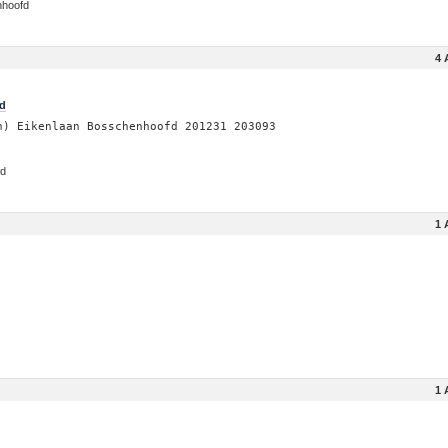
nhoofd
4 
fd
n) Eikenlaan Bosschenhoofd 201231 203093
fd
1 
1 