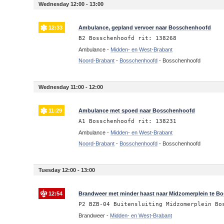
Wednesday 12:00 - 13:00
12:33
Ambulance, gepland vervoer naar Bosschenhoofd
B2 Bosschenhoofd rit: 138268
Ambulance -
Midden- en West-Brabant
Noord-Brabant
-
Bosschenhoofd
-
Bosschenhoofd
Wednesday 11:00 - 12:00
11:29
Ambulance met spoed naar Bosschenhoofd
A1 Bosschenhoofd rit: 138231
Ambulance -
Midden- en West-Brabant
Noord-Brabant
-
Bosschenhoofd
-
Bosschenhoofd
Tuesday 12:00 - 13:00
12:54
Brandweer met minder haast naar Midzomerplein te B
P2 BZB-04 Buitensluiting Midzomerplein Bo
Brandweer -
Midden- en West-Brabant