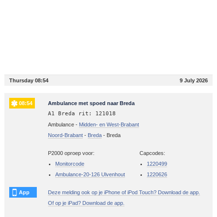
Thursday 08:54
9 July 2026
08:54
Ambulance met spoed naar Breda
A1 Breda rit: 121018
Ambulance -
Midden- en West-Brabant
Noord-Brabant
-
Breda
-
Breda
P2000 oproep voor:
Capcodes:
Monitorcode
1220499
Ambulance-20-126 Ulvenhout
1220626
App
Deze melding ook op je iPhone of iPod Touch? Download de app.
Of op je iPad? Download de app.