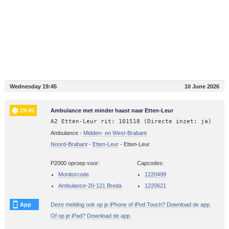
Wednesday 19:45
10 June 2026
19:45
Ambulance met minder haast naar Etten-Leur
A2 Etten-Leur rit: 101518 (Directe inzet: ja)
Ambulance -
Midden- en West-Brabant
Noord-Brabant
-
Etten-Leur
-
Etten-Leur
P2000 oproep voor:
Capcodes:
Monitorcode
1220499
Ambulance-20-121 Breda
1220621
App
Deze melding ook op je iPhone of iPod Touch? Download de app.
Of op je iPad? Download de app.