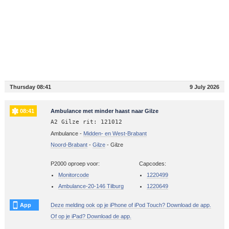
Thursday 08:41
9 July 2026
08:41
Ambulance met minder haast naar Gilze
A2 Gilze rit: 121012
Ambulance -
Midden- en West-Brabant
Noord-Brabant
-
Gilze
-
Gilze
P2000 oproep voor:
Capcodes:
Monitorcode
1220499
Ambulance-20-146 Tilburg
1220649
App
Deze melding ook op je iPhone of iPod Touch? Download de app.
Of op je iPad? Download de app.