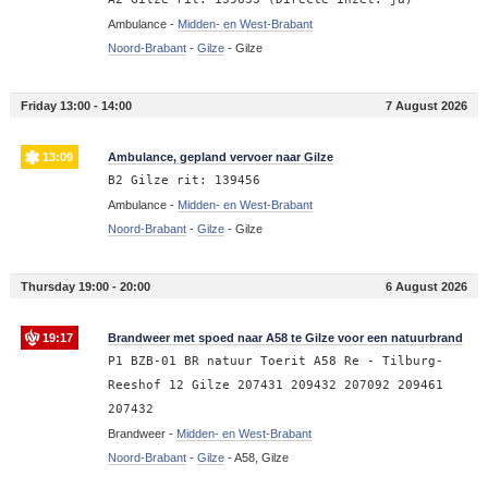
Ambulance -
Midden- en West-Brabant
Noord-Brabant
-
Gilze
-
Gilze
Friday 13:00 - 14:00
7 August 2026
13:09
Ambulance, gepland vervoer naar Gilze
B2 Gilze rit: 139456
Ambulance -
Midden- en West-Brabant
Noord-Brabant
-
Gilze
-
Gilze
Thursday 19:00 - 20:00
6 August 2026
19:17
Brandweer met spoed naar A58 te Gilze voor een natuurbrand
P1 BZB-01 BR natuur Toerit A58 Re - Tilburg-
Reeshof 12 Gilze 207431 209432 207092 209461
207432
Brandweer -
Midden- en West-Brabant
Noord-Brabant
-
Gilze
-
A58, Gilze