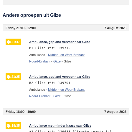
Andere oproepen uit Gilze
Friday 21:00 - 22:00
7 August 2026
21:47
Ambulance, gepland vervoer naar Gilze
B1 Gilze rit: 139715
Ambulance -
Midden- en West-Brabant
Noord-Brabant
-
Gilze
-
Gilze
21:25
Ambulance, gepland vervoer naar Gilze
B2 Gilze rit: 139701
Ambulance -
Midden- en West-Brabant
Noord-Brabant
-
Gilze
-
Gilze
Friday 18:00 - 19:00
7 August 2026
18:35
Ambulance met minder haast naar Gilze
A2 Gilze rit: 139633 (Directe inzet: ja)