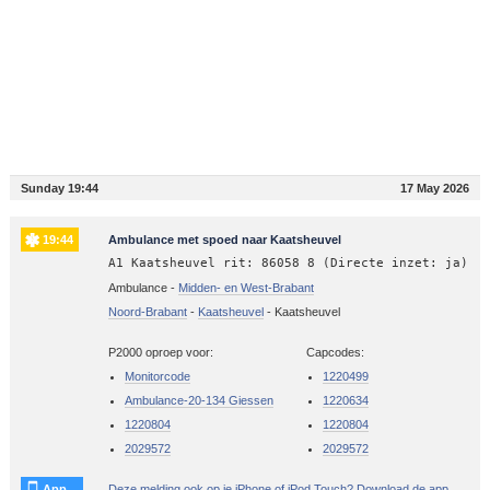
Sunday 19:44
17 May 2026
19:44
Ambulance met spoed naar Kaatsheuvel
A1 Kaatsheuvel rit: 86058 8 (Directe inzet: ja)
Ambulance -
Midden- en West-Brabant
Noord-Brabant
-
Kaatsheuvel
-
Kaatsheuvel
P2000 oproep voor:
Capcodes:
Monitorcode
1220499
Ambulance-20-134 Giessen
1220634
1220804
1220804
2029572
2029572
App
Deze melding ook op je iPhone of iPod Touch? Download de app.