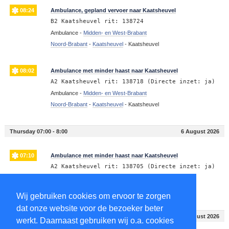
08:24
Ambulance, gepland vervoer naar Kaatsheuvel
B2 Kaatsheuvel rit: 138724
Ambulance -
Midden- en West-Brabant
Noord-Brabant
-
Kaatsheuvel
-
Kaatsheuvel
08:02
Ambulance met minder haast naar Kaatsheuvel
A2 Kaatsheuvel rit: 138718 (Directe inzet: ja)
Ambulance -
Midden- en West-Brabant
Noord-Brabant
-
Kaatsheuvel
-
Kaatsheuvel
Thursday 07:00 - 8:00
6 August 2026
07:10
Ambulance met minder haast naar Kaatsheuvel
A2 Kaatsheuvel rit: 138705 (Directe inzet: ja)
Ambulance -
Midden- en West-Brabant
Noord-Brabant
-
Kaatsheuvel
-
Kaatsheuvel
Wij gebruiken cookies om ervoor te zorgen
dat onze website voor de bezoeker beter
Thursday 00:00 - 1:00
6 August 2026
werkt. Daarnaast gebruiken wij o.a. cookies