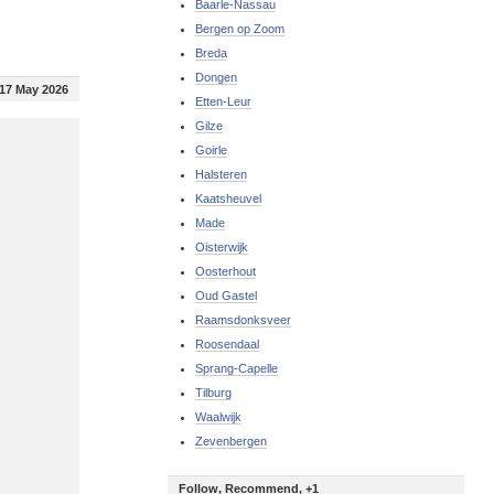
Baarle-Nassau
Bergen op Zoom
Breda
Dongen
17 May 2026
Etten-Leur
Gilze
Goirle
Halsteren
Kaatsheuvel
Made
Oisterwijk
Oosterhout
Oud Gastel
Raamsdonksveer
Roosendaal
Sprang-Capelle
Tilburg
Waalwijk
Zevenbergen
Follow, Recommend, +1