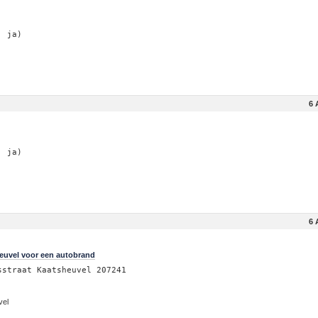
: ja)
6 
: ja)
6 
euvel voor een autobrand
sstraat Kaatsheuvel 207241
vel