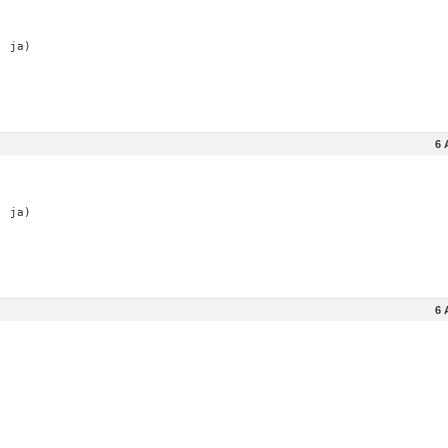
: ja)
6 
: ja)
6 