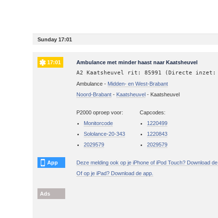
Sunday 17:01
17:01
Ambulance met minder haast naar Kaatsheuvel
A2 Kaatsheuvel rit: 85991 (Directe inzet:
Ambulance -
Midden- en West-Brabant
Noord-Brabant
-
Kaatsheuvel
-
Kaatsheuvel
P2000 oproep voor:
Capcodes:
Monitorcode
1220499
Sololance-20-343
1220843
2029579
2029579
App
Deze melding ook op je iPhone of iPod Touch? Download de
Of op je iPad? Download de app.
Ads