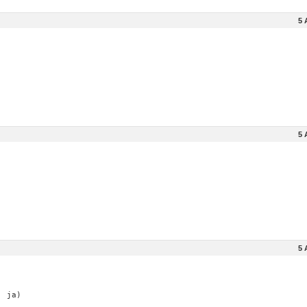
5 
5 
5 
: ja)