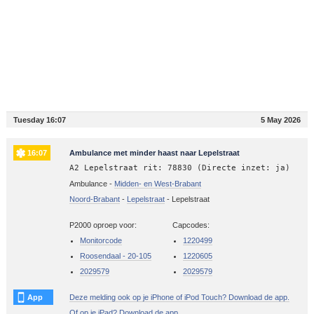
Tuesday 16:07
5 May 2026
16:07
Ambulance met minder haast naar Lepelstraat
A2 Lepelstraat rit: 78830 (Directe inzet: ja)
Ambulance -
Midden- en West-Brabant
Noord-Brabant
-
Lepelstraat
-
Lepelstraat
P2000 oproep voor:
Capcodes:
Monitorcode
1220499
Roosendaal - 20-105
1220605
2029579
2029579
App
Deze melding ook op je iPhone of iPod Touch? Download de app.
Of op je iPad? Download de app.