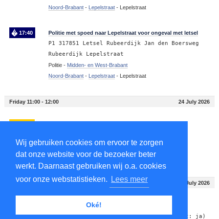
Noord-Brabant
-
Lepelstraat
-
Lepelstraat
17:40
Politie met spoed naar Lepelstraat voor ongeval met letsel
P1 317851 Letsel Rubeerdijk Jan den Boersweg
Rubeerdijk Lepelstraat
Politie -
Midden- en West-Brabant
Noord-Brabant
-
Lepelstraat
-
Lepelstraat
Friday 11:00 - 12:00
24 July 2026
11:49
Ambulance met spoed naar Lepelstraat
A1 Lepelstraat rit: 130796
Wij gebruiken cookies om ervoor te zorgen
Ambulance -
Midden- en West-Brabant
dat onze website voor de bezoeker beter
Noord-Brabant
-
Lepelstraat
-
Lepelstraat
werkt. Daarnaast gebruiken wij o.a. cookies
voor onze webstatistieken.
Lees meer
Monday 01:00 - 2:00
20 July 2026
Oké!
01:23
Ambulance met minder haast naar Lepelstraat
A2 Lepelstraat rit: 128084 (Directe inzet: ja)