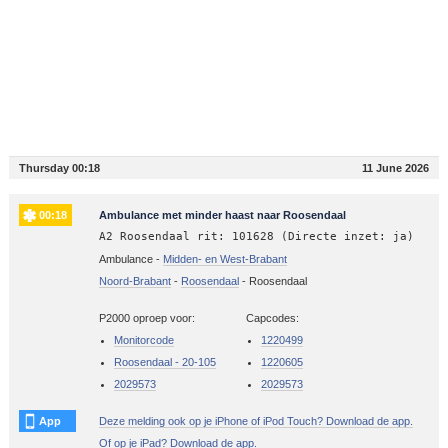
Thursday 00:18
11 June 2026
00:18
Ambulance met minder haast naar Roosendaal
A2 Roosendaal rit: 101628 (Directe inzet: ja)
Ambulance -
Midden- en West-Brabant
Noord-Brabant
-
Roosendaal
-
Roosendaal
P2000 oproep voor:
Capcodes:
Monitorcode
1220499
Roosendaal - 20-105
1220605
2029573
2029573
App
Deze melding ook op je iPhone of iPod Touch? Download de app.
Of op je iPad? Download de app.