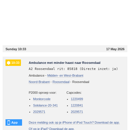
Sunday 10:33
17 May 2026
10:33
Ambulance met minder haast naar Roosendaal
A2 Roosendaal rit: 85818 (Directe inzet: ja)
Ambulance -
Midden- en West-Brabant
Noord-Brabant
-
Roosendaal
-
Roosendaal
P2000 oproep voor:
Capcodes:
Monitorcode
1220499
Sololance-20-341
1220841
2029571
2029571
App
Deze melding ook op je iPhone of iPod Touch? Download de app.
Of op je iPad? Download de app.