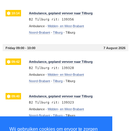
10:14
Ambulance, gepland vervoer naar Tilburg
B2 Tilburg rit: 139356
Ambulance -
Midden- en West-Brabant
Noord-Brabant
-
Tilburg
-
Tilburg
Friday 09:00 - 10:00
7 August 2026
09:42
Ambulance, gepland vervoer naar Tilburg
B2 Tilburg rit: 139328
Ambulance -
Midden- en West-Brabant
Noord-Brabant
-
Tilburg
-
Tilburg
09:40
Ambulance, gepland vervoer naar Tilburg
B2 Tilburg rit: 139323
Ambulance -
Midden- en West-Brabant
Noord-Brabant
-
Tilburg
-
Tilburg
Wij gebruiken cookies om ervoor te zorgen
09:38
Ambulance, gepland vervoer naar Tilburg