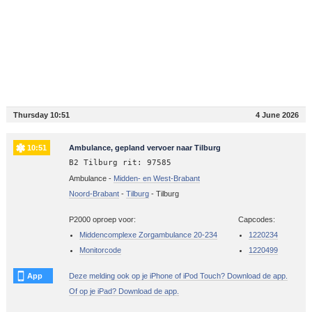
Thursday 10:51
4 June 2026
10:51
Ambulance, gepland vervoer naar Tilburg
B2 Tilburg rit: 97585
Ambulance -
Midden- en West-Brabant
Noord-Brabant
-
Tilburg
-
Tilburg
P2000 oproep voor:
Capcodes:
Middencomplexe Zorgambulance 20-234
1220234
Monitorcode
1220499
App
Deze melding ook op je iPhone of iPod Touch? Download de app.
Of op je iPad? Download de app.