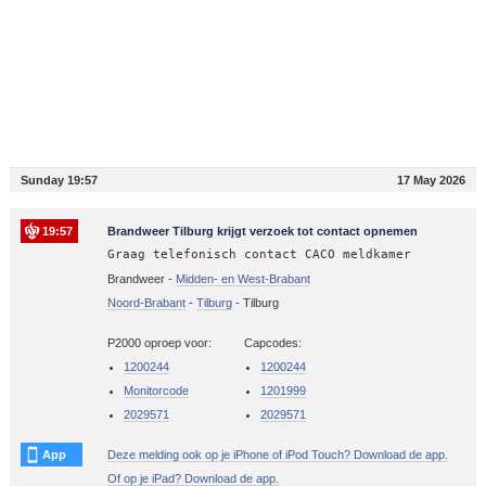
Sunday 19:57
17 May 2026
19:57
Brandweer Tilburg krijgt verzoek tot contact opnemen
Graag telefonisch contact CACO meldkamer
Brandweer -
Midden- en West-Brabant
Noord-Brabant
-
Tilburg
-
Tilburg
P2000 oproep voor:
Capcodes:
1200244
1200244
Monitorcode
1201999
2029571
2029571
App
Deze melding ook op je iPhone of iPod Touch? Download de app.
Of op je iPad? Download de app.