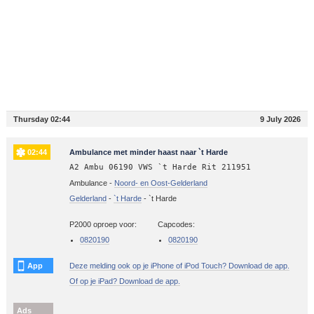
Thursday 02:44
9 July 2026
02:44
Ambulance met minder haast naar `t Harde
A2 Ambu 06190 VWS `t Harde Rit 211951
Ambulance -
Noord- en Oost-Gelderland
Gelderland
-
`t Harde
-
`t Harde
P2000 oproep voor:
Capcodes:
0820190
0820190
App
Deze melding ook op je iPhone of iPod Touch? Download de app.
Of op je iPad? Download de app.
Ads