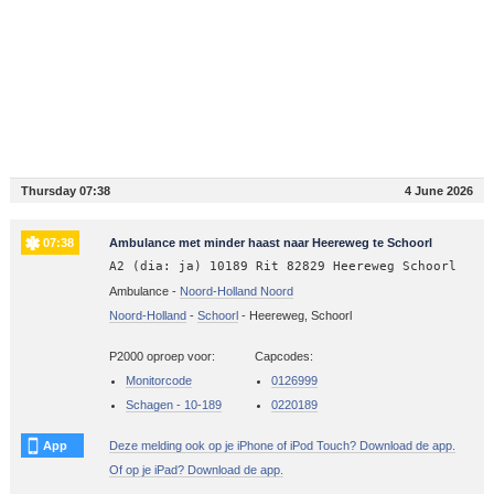
Thursday 07:38
4 June 2026
07:38
Ambulance met minder haast naar Heereweg te Schoorl
A2 (dia: ja) 10189 Rit 82829 Heereweg Schoorl
Ambulance -
Noord-Holland Noord
Noord-Holland
-
Schoorl
-
Heereweg, Schoorl
P2000 oproep voor:
Capcodes:
Monitorcode
0126999
Schagen - 10-189
0220189
App
Deze melding ook op je iPhone of iPod Touch? Download de app.
Of op je iPad? Download de app.