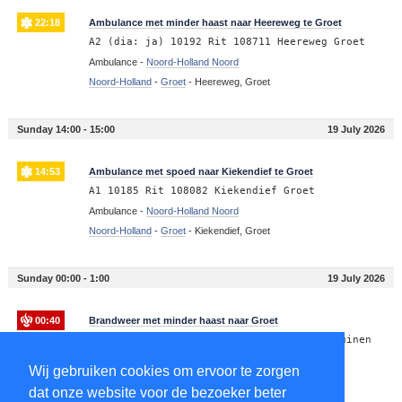
22:18
Ambulance met minder haast naar Heereweg te Groet
A2 (dia: ja) 10192 Rit 108711 Heereweg Groet
Ambulance -
Noord-Holland Noord
Noord-Holland
-
Groet
-
Heereweg, Groet
Sunday 14:00 - 15:00
19 July 2026
14:53
Ambulance met spoed naar Kiekendief te Groet
A1 10185 Rit 108082 Kiekendief Groet
Ambulance -
Noord-Holland Noord
Noord-Holland
-
Groet
-
Kiekendief, Groet
Sunday 00:00 - 1:00
19 July 2026
00:40
Brandweer met minder haast naar Groet
P2 BNH-04 Dienstverlening Hondsbossche Duinen
Groet 104231
Wij gebruiken cookies om ervoor te zorgen
Brandweer -
Noord-Holland Noord
dat onze website voor de bezoeker beter
Noord-Holland
-
Groet
-
Groet