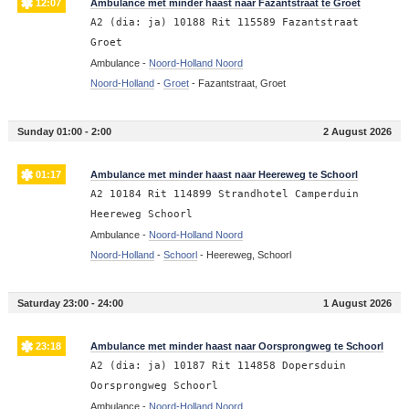
12:07
Ambulance met minder haast naar Fazantstraat te Groet
A2 (dia: ja) 10188 Rit 115589 Fazantstraat
Groet
Ambulance -
Noord-Holland Noord
Noord-Holland
-
Groet
-
Fazantstraat, Groet
Sunday 01:00 - 2:00
2 August 2026
01:17
Ambulance met minder haast naar Heereweg te Schoorl
A2 10184 Rit 114899 Strandhotel Camperduin
Heereweg Schoorl
Ambulance -
Noord-Holland Noord
Noord-Holland
-
Schoorl
-
Heereweg, Schoorl
Saturday 23:00 - 24:00
1 August 2026
23:18
Ambulance met minder haast naar Oorsprongweg te Schoorl
A2 (dia: ja) 10187 Rit 114858 Dopersduin
Oorsprongweg Schoorl
Ambulance -
Noord-Holland Noord