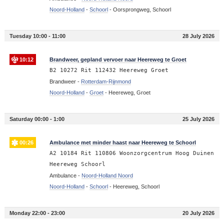
Noord-Holland
-
Schoorl
-
Oorsprongweg, Schoorl
Tuesday 10:00 - 11:00
28 July 2026
10:12
Brandweer, gepland vervoer naar Heereweg te Groet
B2 10272 Rit 112432 Heereweg Groet
Brandweer -
Rotterdam-Rijnmond
Noord-Holland
-
Groet
-
Heereweg, Groet
Saturday 00:00 - 1:00
25 July 2026
00:26
Ambulance met minder haast naar Heereweg te Schoorl
A2 10184 Rit 110806 Woonzorgcentrum Hoog Duinen
Heereweg Schoorl
Ambulance -
Noord-Holland Noord
Noord-Holland
-
Schoorl
-
Heereweg, Schoorl
Monday 22:00 - 23:00
20 July 2026