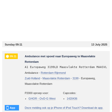
Sunday 09:11
13 July 2025
09:11
Ambulance met spoed naar Europaweg te Maasvlakte
Rotterdam
A1 Europaweg 3199LD Maasvlakte Rotterdam MAASVL
Ambulance -
Rotterdam-Rijnmond
Zuid-Holland
-
Maasvlakte Rotterdam
-
3199
-
Europaweg,
Maasvlakte Rotterdam
P2000 oproep voor:
Capcodes:
GHOR - OvD-G West
1420436
App
Deze melding ook op je iPhone of iPod Touch? Download de app.