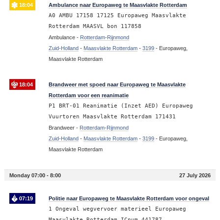
18:04
Ambulance naar Europaweg te Maasvlakte Rotterdam
A0 AMBU 17158 17125 Europaweg Maasvlakte
Rotterdam MAASVL bon 117858
Ambulance -
Rotterdam-Rijnmond
Zuid-Holland
-
Maasvlakte Rotterdam
-
3199
-
Europaweg,
Maasvlakte Rotterdam
18:04
Brandweer met spoed naar Europaweg te Maasvlakte
Rotterdam voor een reanimatie
P1 BRT-01 Reanimatie (Inzet AED) Europaweg
Vuurtoren Maasvlakte Rotterdam 171431
Brandweer -
Rotterdam-Rijnmond
Zuid-Holland
-
Maasvlakte Rotterdam
-
3199
-
Europaweg,
Maasvlakte Rotterdam
Monday 07:00 - 8:00
27 July 2026
07:19
Politie naar Europaweg te Maasvlakte Rotterdam voor ongeval
1 Ongeval wegvervoer materieel Europaweg
Maasvlakte Rotterdam ICnum 441787