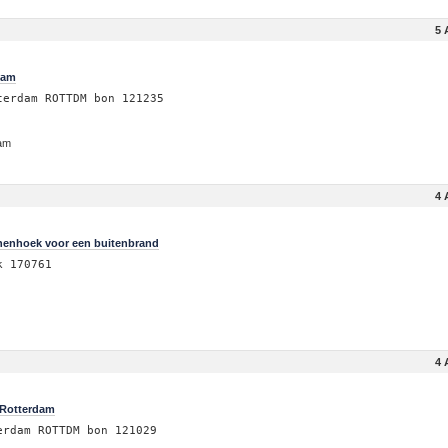
5 
dam
terdam ROTTDM bon 121235
dam
4 
henhoek voor een buitenbrand
k 170761
k
4 
 Rotterdam
erdam ROTTDM bon 121029