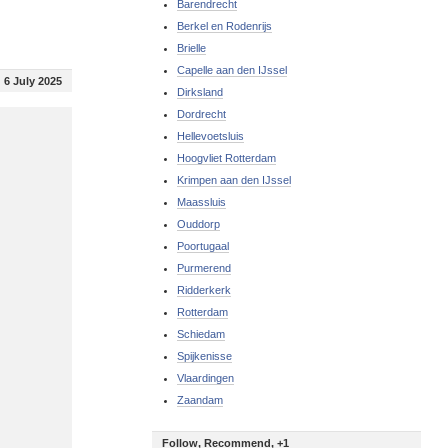
Barendrecht
Berkel en Rodenrijs
Brielle
Capelle aan den IJssel
6 July 2025
Dirksland
Dordrecht
Hellevoetsluis
Hoogvliet Rotterdam
Krimpen aan den IJssel
Maassluis
Ouddorp
Poortugaal
Purmerend
Ridderkerk
Rotterdam
Schiedam
Spijkenisse
Vlaardingen
Zaandam
Follow, Recommend, +1