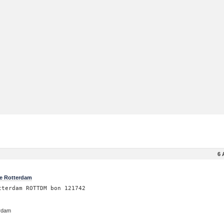
6 
te Rotterdam
tterdam ROTTDM bon 121742
erdam