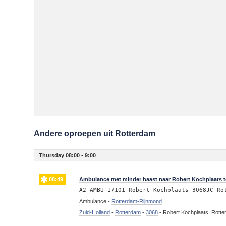
Andere oproepen uit Rotterdam
Thursday 08:00 - 9:00
08:49
Ambulance met minder haast naar Robert Kochplaats 
A2 AMBU 17101 Robert Kochplaats 3068JC Ro
Ambulance -
Rotterdam-Rijnmond
Zuid-Holland
-
Rotterdam
-
3068
-
Robert Kochplaats, Rott