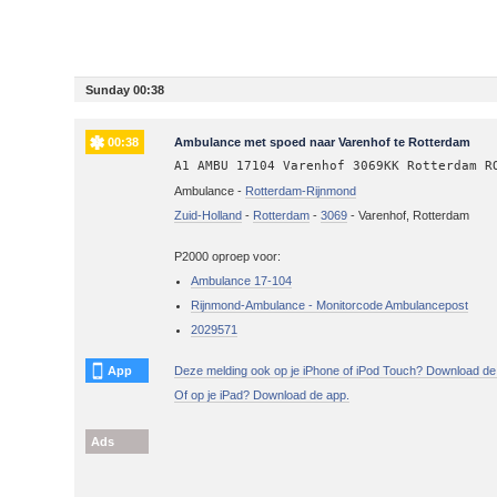
Sunday 00:38
00:38
Ambulance met spoed naar Varenhof te Rotterdam
A1 AMBU 17104 Varenhof 3069KK Rotterdam R
Ambulance -
Rotterdam-Rijnmond
Zuid-Holland
-
Rotterdam
-
3069
-
Varenhof, Rotterdam
P2000 oproep voor:
Ambulance 17-104
Rijnmond-Ambulance - Monitorcode Ambulancepost
2029571
App
Deze melding ook op je iPhone of iPod Touch? Download de
Of op je iPad? Download de app.
Ads