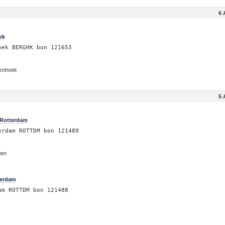
6 
ek
oek BERGHK bon 121653
henhoek
5 
 Rotterdam
erdam ROTTDM bon 121489
dam
terdam
am ROTTDM bon 121488