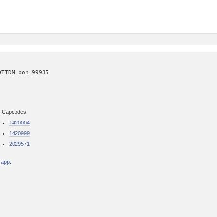
OTTDM bon 99935
Capcodes:
1420004
1420999
2029571
 app.