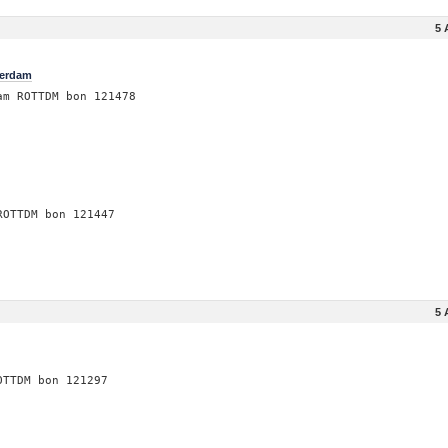
5 
terdam
am ROTTDM bon 121478
ROTTDM bon 121447
5 
OTTDM bon 121297