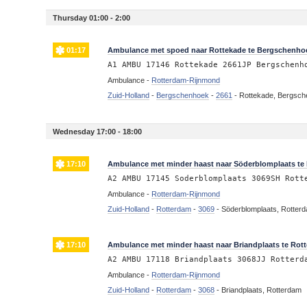
Thursday 01:00 - 2:00
01:17
Ambulance met spoed naar Rottekade te Bergschenho
A1 AMBU 17146 Rottekade 2661JP Bergschenh
Ambulance -
Rotterdam-Rijnmond
Zuid-Holland
-
Bergschenhoek
-
2661
-
Rottekade, Bergsc
Wednesday 17:00 - 18:00
17:10
Ambulance met minder haast naar Söderblomplaats te
A2 AMBU 17145 Soderblomplaats 3069SH Rott
Ambulance -
Rotterdam-Rijnmond
Zuid-Holland
-
Rotterdam
-
3069
-
Söderblomplaats, Rotter
17:10
Ambulance met minder haast naar Briandplaats te Rot
A2 AMBU 17118 Briandplaats 3068JJ Rotterd
Ambulance -
Rotterdam-Rijnmond
Zuid-Holland
-
Rotterdam
-
3068
-
Briandplaats, Rotterdam