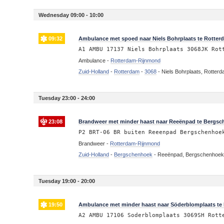
Wednesday 09:00 - 10:00
09:32
Ambulance met spoed naar Niels Bohrplaats te Rotter
A1 AMBU 17137 Niels Bohrplaats 3068JK Rot
Ambulance -
Rotterdam-Rijnmond
Zuid-Holland
-
Rotterdam
-
3068
-
Niels Bohrplaats, Rotter
Tuesday 23:00 - 24:00
23:08
Brandweer met minder haast naar Reeënpad te Bergsc
P2 BRT-06 BR buiten Reeenpad Bergschenhoe
Brandweer -
Rotterdam-Rijnmond
Zuid-Holland
-
Bergschenhoek
-
Reeënpad, Bergschenhoe
Tuesday 19:00 - 20:00
19:50
Ambulance met minder haast naar Söderblomplaats te
A2 AMBU 17106 Soderblomplaats 3069SH Rott