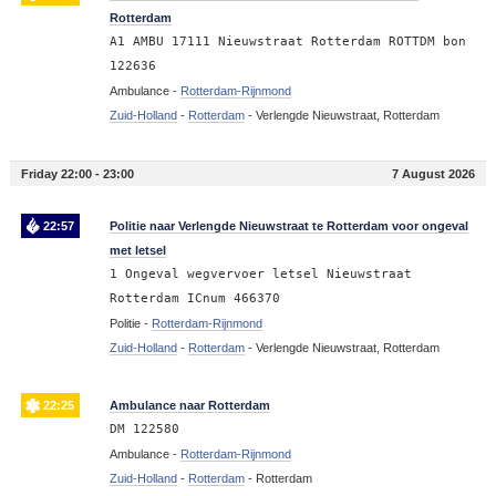
Rotterdam
A1 AMBU 17111 Nieuwstraat Rotterdam ROTTDM bon
122636
Ambulance -
Rotterdam-Rijnmond
Zuid-Holland
-
Rotterdam
-
Verlengde Nieuwstraat, Rotterdam
Friday 22:00 - 23:00
7 August 2026
22:57
Politie naar Verlengde Nieuwstraat te Rotterdam voor ongeval
met letsel
1 Ongeval wegvervoer letsel Nieuwstraat
Rotterdam ICnum 466370
Politie -
Rotterdam-Rijnmond
Zuid-Holland
-
Rotterdam
-
Verlengde Nieuwstraat, Rotterdam
22:25
Ambulance naar Rotterdam
DM 122580
Ambulance -
Rotterdam-Rijnmond
Zuid-Holland
-
Rotterdam
-
Rotterdam