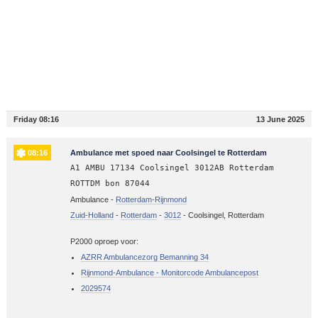
Friday 08:16
13 June 2025
08:16
Ambulance met spoed naar Coolsingel te Rotterdam
A1 AMBU 17134 Coolsingel 3012AB Rotterdam
ROTTDM bon 87044
Ambulance -
Rotterdam-Rijnmond
Zuid-Holland
-
Rotterdam
-
3012
-
Coolsingel, Rotterdam
P2000 oproep voor:
AZRR Ambulancezorg Bemanning 34
Rijnmond-Ambulance - Monitorcode Ambulancepost
2029574