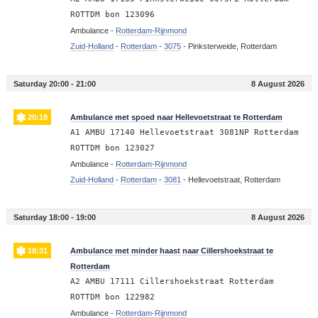
ROTTDM bon 123096
Ambulance -
Rotterdam-Rijnmond
Zuid-Holland
-
Rotterdam
-
3075
-
Pinksterweide, Rotterdam
Saturday 20:00 - 21:00
8 August 2026
20:18
Ambulance met spoed naar Hellevoetstraat te Rotterdam
A1 AMBU 17140 Hellevoetstraat 3081NP Rotterdam
ROTTDM bon 123027
Ambulance -
Rotterdam-Rijnmond
Zuid-Holland
-
Rotterdam
-
3081
-
Hellevoetstraat, Rotterdam
Saturday 18:00 - 19:00
8 August 2026
18:31
Ambulance met minder haast naar Cillershoekstraat te
Rotterdam
A2 AMBU 17111 Cillershoekstraat Rotterdam
ROTTDM bon 122982
Ambulance -
Rotterdam-Rijnmond