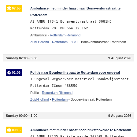
07:55
Ambulance met minder haast naar Bonaventurastraat te
Rotterdam
A2 AMBU 17341 Bonaventurastraat 3081HD
Rotterdam ROTTDM bon 123162
Ambulance -
Rotterdam-Rijnmond
Zuid-Holland
-
Rotterdam
-
3081
-
Bonaventurastraat, Rotterdam
Sunday 02:00 - 3:00
9 August 2026
02:06
Politie naar Boudewijnstraat te Rotterdam voor ongeval
1 Ongeval wegvervoer materieel Boudewijnstraat
Rotterdam ICnum 468550
Politie -
Rotterdam-Rijnmond
Zuid-Holland
-
Rotterdam
-
Boudewijnstraat, Rotterdam
Sunday 00:00 - 1:00
9 August 2026
00:15
Ambulance met minder haast naar Pinksterweide te Rotterdam
A2 AMBU 17135 Pinksterweide 3075PL Rotterdam