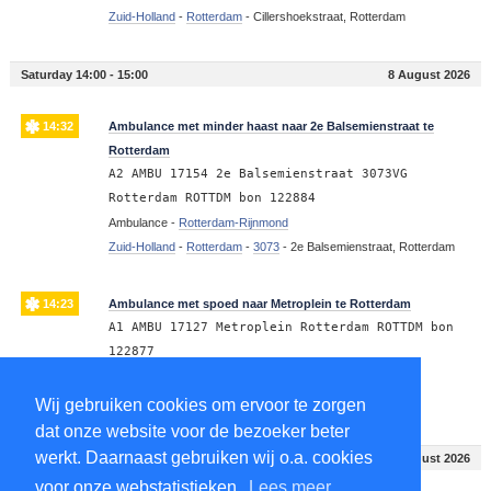
Zuid-Holland
-
Rotterdam
-
Cillershoekstraat, Rotterdam
Saturday 14:00 - 15:00
8 August 2026
14:32
Ambulance met minder haast naar 2e Balsemienstraat te
Rotterdam
A2 AMBU 17154 2e Balsemienstraat 3073VG
Rotterdam ROTTDM bon 122884
Ambulance -
Rotterdam-Rijnmond
Zuid-Holland
-
Rotterdam
-
3073
-
2e Balsemienstraat, Rotterdam
14:23
Ambulance met spoed naar Metroplein te Rotterdam
A1 AMBU 17127 Metroplein Rotterdam ROTTDM bon
122877
Ambulance -
Rotterdam-Rijnmond
Zuid-Holland
-
Rotterdam
-
Metroplein, Rotterdam
Wij gebruiken cookies om ervoor te zorgen
dat onze website voor de bezoeker beter
werkt. Daarnaast gebruiken wij o.a. cookies
Saturday 11:00 - 12:00
8 August 2026
voor onze webstatistieken.
Lees meer