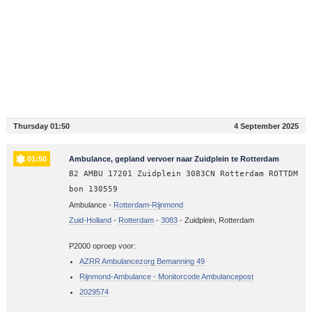
Thursday 01:50
4 September 2025
01:50
Ambulance, gepland vervoer naar Zuidplein te Rotterdam
B2 AMBU 17201 Zuidplein 3083CN Rotterdam ROTTDM
bon 130559
Ambulance -
Rotterdam-Rijnmond
Zuid-Holland
-
Rotterdam
-
3083
-
Zuidplein, Rotterdam
P2000 oproep voor:
AZRR Ambulancezorg Bemanning 49
Rijnmond-Ambulance - Monitorcode Ambulancepost
2029574