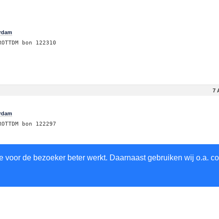
erdam
ROTTDM bon 122310
7 
erdam
ROTTDM bon 122297
 voor de bezoeker beter werkt. Daarnaast gebruiken wij o.a. co
in te Rotterdam
otterdam ROTTDM bon 122296
otterdam