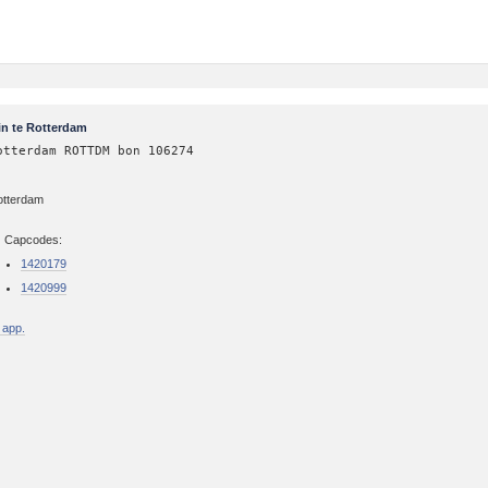
in te Rotterdam
otterdam ROTTDM bon 106274
otterdam
Capcodes:
1420179
1420999
 app.