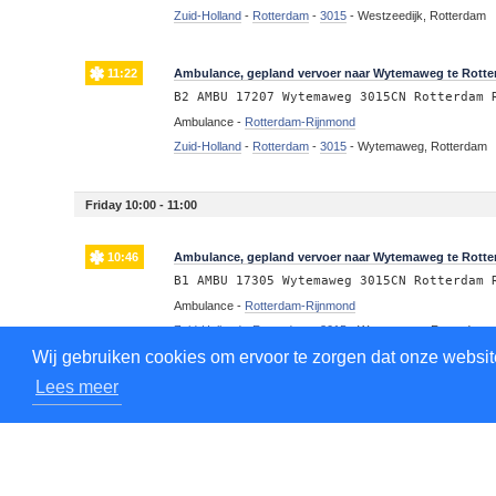
Zuid-Holland
-
Rotterdam
-
3015
-
Westzeedijk, Rotterdam
11:22
Ambulance, gepland vervoer naar Wytemaweg te Rott
B2 AMBU 17207 Wytemaweg 3015CN Rotterdam 
Ambulance -
Rotterdam-Rijnmond
Zuid-Holland
-
Rotterdam
-
3015
-
Wytemaweg, Rotterdam
Friday 10:00 - 11:00
10:46
Ambulance, gepland vervoer naar Wytemaweg te Rott
B1 AMBU 17305 Wytemaweg 3015CN Rotterdam 
Ambulance -
Rotterdam-Rijnmond
Zuid-Holland
-
Rotterdam
-
3015
-
Wytemaweg, Rotterdam
Wij gebruiken cookies om ervoor te zorgen dat onze website
Lees meer
10:45
Ambulance, gepland vervoer naar Doctor Molewaterple
B2 AMBU 17217 Dr. Molewaterplein 3015GD R
Ambulance -
Rotterdam-Rijnmond
Zuid-Holland
-
Rotterdam
-
3015
-
Doctor Molewaterplein, R