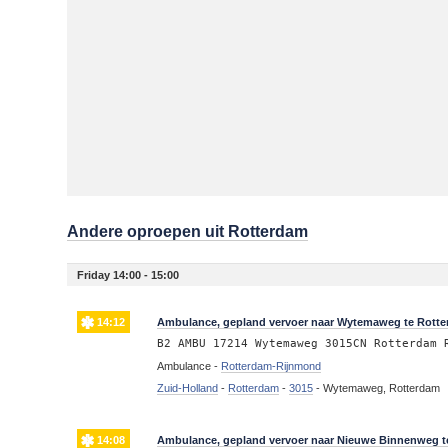
Andere oproepen uit Rotterdam
Friday 14:00 - 15:00
14:12
Ambulance, gepland vervoer naar Wytemaweg te Rott
B2 AMBU 17214 Wytemaweg 3015CN Rotterdam 
Ambulance -
Rotterdam-Rijnmond
Zuid-Holland
-
Rotterdam
-
3015
-
Wytemaweg, Rotterdam
14:08
Ambulance, gepland vervoer naar Nieuwe Binnenweg t