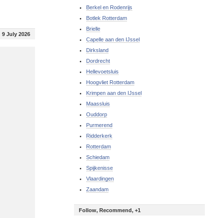
Berkel en Rodenrijs
Botlek Rotterdam
Brielle
9 July 2026
Capelle aan den IJssel
Dirksland
Dordrecht
Hellevoetsluis
Hoogvliet Rotterdam
Krimpen aan den IJssel
Maassluis
Ouddorp
Purmerend
Ridderkerk
Rotterdam
Schiedam
Spijkenisse
Vlaardingen
Zaandam
Follow, Recommend, +1