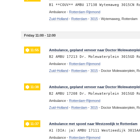
B1 **COUV** AMBU 17138 Wytemaweg 3015CN R
Ambulance -
Rotterdam-Rijnmond
Zuid-Holland
-
Rotterdam
-
3015
-
Wytemaweg, Rotterdam
Friday 11:00 - 12:00
11:55
Ambulance, gepland vervoer naar Doctor Molewaterple
B2 AMBU 17213 Dr. Molewaterplein 3015GD R
Ambulance -
Rotterdam-Rijnmond
Zuid-Holland
-
Rotterdam
-
3015
-
Doctor Molewaterplein, R
11:38
Ambulance, gepland vervoer naar Doctor Molewaterple
B2 AMBU 17208 Dr. Molewaterplein 3015GD R
Ambulance -
Rotterdam-Rijnmond
Zuid-Holland
-
Rotterdam
-
3015
-
Doctor Molewaterplein, R
11:37
Ambulance met spoed naar Westzeedijk te Rotterdam
A1 (DIA: ja) AMBU 17111 Westzeedijk 3015A
Ambulance -
Rotterdam-Rijnmond