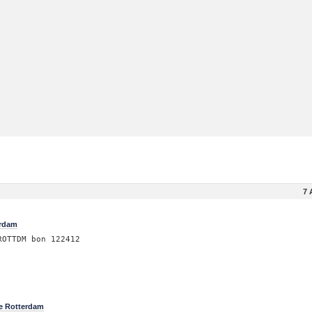
7 
erdam
ROTTDM bon 122412
e Rotterdam