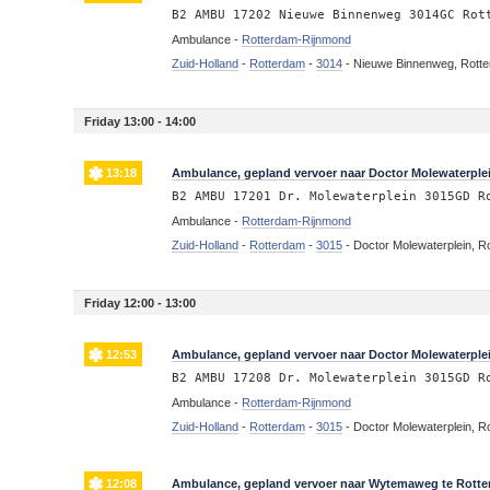
B2 AMBU 17202 Nieuwe Binnenweg 3014GC Rot
Ambulance -
Rotterdam-Rijnmond
Zuid-Holland
-
Rotterdam
-
3014
-
Nieuwe Binnenweg, Rott
Friday 13:00 - 14:00
13:18
Ambulance, gepland vervoer naar Doctor Molewaterple
B2 AMBU 17201 Dr. Molewaterplein 3015GD R
Ambulance -
Rotterdam-Rijnmond
Zuid-Holland
-
Rotterdam
-
3015
-
Doctor Molewaterplein, R
Friday 12:00 - 13:00
12:53
Ambulance, gepland vervoer naar Doctor Molewaterple
B2 AMBU 17208 Dr. Molewaterplein 3015GD R
Ambulance -
Rotterdam-Rijnmond
Zuid-Holland
-
Rotterdam
-
3015
-
Doctor Molewaterplein, R
12:08
Ambulance, gepland vervoer naar Wytemaweg te Rott