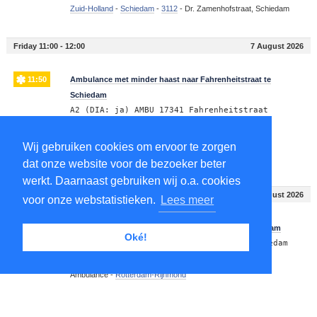
Zuid-Holland
-
Schiedam
-
3112
-
Dr. Zamenhofstraat, Schiedam
Friday 11:00 - 12:00
7 August 2026
11:50
Ambulance met minder haast naar Fahrenheitstraat te
Schiedam
A2 (DIA: ja) AMBU 17341 Fahrenheitstraat
Schiedam SCHIDM bon 122328
Ambulance -
Rotterdam-Rijnmond
Wij gebruiken cookies om ervoor te zorgen
Zuid-Holland
-
Schiedam
-
Fahrenheitstraat, Schiedam
dat onze website voor de bezoeker beter
werkt. Daarnaast gebruiken wij o.a. cookies
Friday 03:00 - 4:00
7 August 2026
voor onze webstatistieken.
Lees meer
03:26
Ambulance met spoed naar Boerhaaveplein te Schiedam
Oké!
A1 AMBU 17137 Boerhaaveplein 3112LN Schiedam
SCHIDM bon 122189
Ambulance -
Rotterdam-Rijnmond
Zuid-Holland
-
Schiedam
-
3112
-
Boerhaaveplein, Schiedam