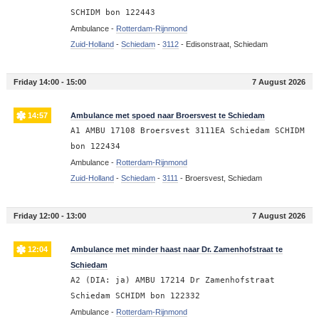
SCHIDM bon 122443
Ambulance -
Rotterdam-Rijnmond
Zuid-Holland
-
Schiedam
-
3112
-
Edisonstraat, Schiedam
Friday 14:00 - 15:00
7 August 2026
14:57
Ambulance met spoed naar Broersvest te Schiedam
A1 AMBU 17108 Broersvest 3111EA Schiedam SCHIDM
bon 122434
Ambulance -
Rotterdam-Rijnmond
Zuid-Holland
-
Schiedam
-
3111
-
Broersvest, Schiedam
Friday 12:00 - 13:00
7 August 2026
12:04
Ambulance met minder haast naar Dr. Zamenhofstraat te
Schiedam
A2 (DIA: ja) AMBU 17214 Dr Zamenhofstraat
Schiedam SCHIDM bon 122332
Ambulance -
Rotterdam-Rijnmond