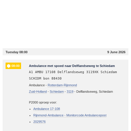
Tuesday 08:00
9 June 2026
08:00
Ambulance met spoed naar Delflandseweg te Schiedam
A1 AMBU 17108 Delflandseweg 3119XK Schiedam
SCHIDM bon 88430
Ambulance -
Rotterdam-Rijnmond
Zuid-Holland
-
Schiedam
-
3119
-
Delflandseweg, Schiedam
P2000 oproep voor:
Ambulance 17-108
Rijnmond-Ambulance - Monitorcode Ambulancepost
2029576