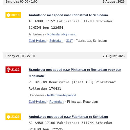
Saturday 00:00 - 1:00
8 August 2026
00:10
Ambulance met spoed naar Fabristraat te Schiedam
A1 AMBU 17152 Fabristraat 3117MH Schiedam
SCHIDM bon 122654
Ambulance -
Rotterdam-Rijnmond
Zuid-Holland
-
Schiedam
-
3117
-
Fabristraat, Schiedam
Friday 21:00 - 22:00
7 August 2026
21:32
Brandweer met spoed naar Pinkstraat te Rotterdam voor een
reanimatie
P1 BRT-09 Reanimatie (Inzet AED) Pinkstraat
Rotterdam 170431
Brandweer -
Rotterdam-Rijnmond
Zuid-Holland
-
Rotterdam
-
Pinkstraat, Rotterdam
21:29
Ambulance met spoed naar Fabristraat te Schiedam
A1 AMBU 17106 Fabristraat 3117MK Schiedam
SCHIDM bon 122595