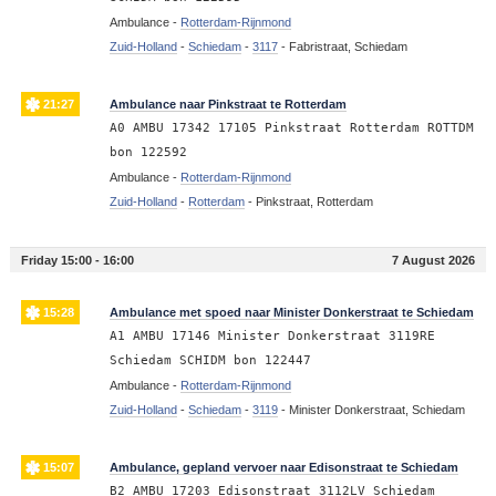
Ambulance -
Rotterdam-Rijnmond
Zuid-Holland
-
Schiedam
-
3117
-
Fabristraat, Schiedam
21:27
Ambulance naar Pinkstraat te Rotterdam
A0 AMBU 17342 17105 Pinkstraat Rotterdam ROTTDM
bon 122592
Ambulance -
Rotterdam-Rijnmond
Zuid-Holland
-
Rotterdam
-
Pinkstraat, Rotterdam
Friday 15:00 - 16:00
7 August 2026
15:28
Ambulance met spoed naar Minister Donkerstraat te Schiedam
A1 AMBU 17146 Minister Donkerstraat 3119RE
Schiedam SCHIDM bon 122447
Ambulance -
Rotterdam-Rijnmond
Zuid-Holland
-
Schiedam
-
3119
-
Minister Donkerstraat, Schiedam
15:07
Ambulance, gepland vervoer naar Edisonstraat te Schiedam
B2 AMBU 17203 Edisonstraat 3112LV Schiedam