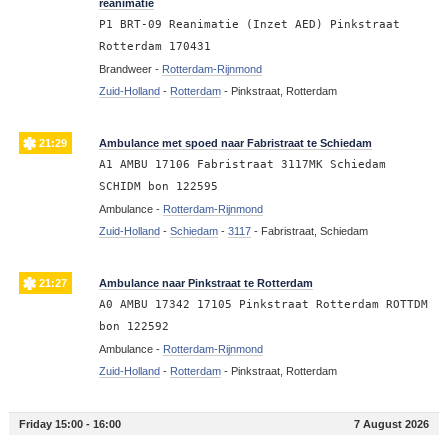
reanimatie
P1 BRT-09 Reanimatie (Inzet AED) Pinkstraat
Rotterdam 170431
Brandweer -
Rotterdam-Rijnmond
Zuid-Holland
-
Rotterdam
-
Pinkstraat, Rotterdam
21:29
Ambulance met spoed naar Fabristraat te Schiedam
A1 AMBU 17106 Fabristraat 3117MK Schiedam
SCHIDM bon 122595
Ambulance -
Rotterdam-Rijnmond
Zuid-Holland
-
Schiedam
-
3117
-
Fabristraat, Schiedam
21:27
Ambulance naar Pinkstraat te Rotterdam
A0 AMBU 17342 17105 Pinkstraat Rotterdam ROTTDM
bon 122592
Ambulance -
Rotterdam-Rijnmond
Zuid-Holland
-
Rotterdam
-
Pinkstraat, Rotterdam
Friday 15:00 - 16:00
7 August 2026