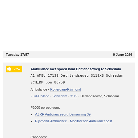
Tuesday 17:57
9 June 2026
17:57
Ambulance met spoed naar Delflandseweg te Schiedam
A1 AMBU 17139 Delflandseweg 3119XB Schiedam
SCHIDM bon 88759
Ambulance -
Rotterdam-Rijnmond
Zuid-Holland
-
Schiedam
-
3119
-
Delflandseweg, Schiedam
P2000 oproep voor:
AZRR Ambulancezorg Bemanning 39
Rijnmond-Ambulance - Monitorcode Ambulancepost
Capcodes: