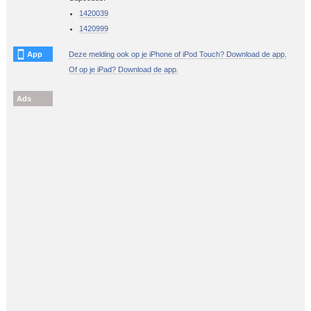
1420039
1420999
App
Deze melding ook op je iPhone of iPod Touch? Download de app.
Of op je iPad? Download de app.
Ads