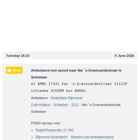
Tuesday 14:23
9 June 2026
14:23
Ambulance met spoed naar Van `s-Gravesandestraat te
Schiedam
A1 AMBU 17341 Van `s-Gravesandestraat 3112JP
Schiedam SCHIDM bon 88665
Ambulance -
Rotterdam-Rijnmond
Zuid-Holland
-
Schiedam
-
3112
-
Van `s-Gravesandestraat,
Schiedam
P2000 oproep voor:
Rapid Responder 17-341
Rijnmond-Ambulance - Monitorcode Ambulancepost