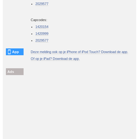
2029577
Capcodes:
1420154
1420999
2029577
App
Deze melding ook op je iPhone of iPod Touch? Download de app.
Of op je iPad? Download de app.
Ads