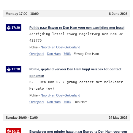
Monday 17:00 - 18:00
8 June 2026
17:29
Politie naar Esweg te Den Ham voor een aanrijding met letsel
Aanrijding letsel Esweg Magelerweg Den Ham OV
422775
Politie -
Noord- en Oost-Gelderland
Overijssel
-
Den Ham
-
7683
-
Esweg, Den Ham
17:38
Politie, gepland vervoer Den Ham krijgt verzoek tot contact
opnemen
B2 - Den Ham OV / graag contact met meldkamer
Hengelo (ov)
Politie -
Noord- en Oost-Gelderland
Overijssel
-
Den Ham
-
7683
-
Den Ham
Sunday 10:00 - 11:00
24 May 2026
10:11
Brandweer met minder haast naar Esweg te Den Ham voor een