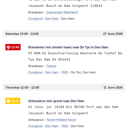
(museum) Busch en Dam Uitgeest 110833
Brandweer -
Zaanstreek-Waterland
Overijssel
-
Den Ham
-
Den Ham
Saturday 13:00 - 14:00
27 June 2026
13:40
Brandweer met minder haast naar De Tye te Den Ham
P3 BON-01 Dienstverlening Woonvorm de Tyehof De
Tye Den Ham OV 053431
Brandweer -
Twente
Overijssel
-
Den Ham
-
7683
-
De Tye, Den Ham
Thursday 11:00 - 12:00
11 June 2026
11:01
Ambulance met spoed naar Den Ham
A1 (dia: ja) 10184 Rit 86708 Fort aan den Ham
(museum) Busch en Dam Uitgeest
Ambulance -
Noord-Holland Noord
Overijssel
-
Den Ham
-
7683
-
Den Ham