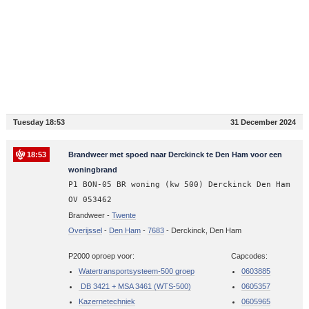
Tuesday 18:53
31 December 2024
18:53
Brandweer met spoed naar Derckinck te Den Ham voor een
woningbrand
P1 BON-05 BR woning (kw 500) Derckinck Den Ham
OV 053462
Brandweer -
Twente
Overijssel
-
Den Ham
-
7683
-
Derckinck, Den Ham
P2000 oproep voor:
Capcodes:
Watertransportsysteem-500 groep
0603885
DB 3421 + MSA 3461 (WTS-500)
0605357
Kazernetechniek
0605965