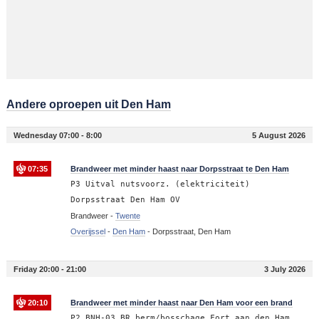
Andere oproepen uit Den Ham
Wednesday 07:00 - 8:00
5 August 2026
07:35
Brandweer met minder haast naar Dorpsstraat te Den Ham
P3 Uitval nutsvoorz. (elektriciteit)
Dorpsstraat Den Ham OV
Brandweer -
Twente
Overijssel
-
Den Ham
-
Dorpsstraat, Den Ham
Friday 20:00 - 21:00
3 July 2026
20:10
Brandweer met minder haast naar Den Ham voor een brand
P2 BNH-03 BR berm/bosschage Fort aan den Ham