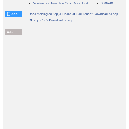
Monitorcode Noord en Oost Gelderland
0806240
App
Deze melding ook op je iPhone of iPod Touch? Download de app.
Of op je iPad? Download de app.
Ads