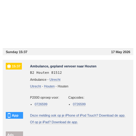
Sunday 15:37
17 May 2026
15:37
Ambulance, gepland vervoer naar Houten
B2 Houten 81512
Ambulance -
Utrecht
Utrecht
-
Houten
-
Houten
P2000 oproep voor:
Capcodes:
0726599
0726599
App
Deze melding ook op je iPhone of iPod Touch? Download de app.
Of op je iPad? Download de app.
Ads