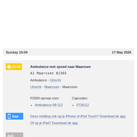
Sunday 10:04
17 May 2026
10:04
Ambulance met spoed naar Maarssen
A1 Maarssen 81365
Ambulance -
Utrecht
Utrecht
-
Maarssen
-
Maarssen
P2000 oproep voor:
Capcodes:
Ambulance-09-112
0726112
App
Deze melding ook op je iPhone of iPod Touch? Download de app.
Of op je iPad? Download de app.
Ads