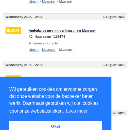
Utrecht
-
Maarssen
-
Maarssen
Wednesday 23:00 - 24:00
5 August 2026
23:06
Ambulance met minder haast naar Maarssen
A2 Maarssen 128474
Ambulance -
Utrecht
Utrecht
-
Maarssen
-
Maarssen
Wednesday 21:00 - 22:00
5 August 2026
21:07
Ambulance met minder haast naar Maarssen
A2 Maarssen 128434
Wij gebruiken cookies om ervoor te zorgen
Ambulance -
Utrecht
dat onze website voor de bezoeker beter
Utrecht
-
Maarssen
-
Maarssen
werkt. Daarnaast gebruiken wij o.a. cookies
voor onze webstatistieken.
Lees meer
Wednesday 18:00 - 19:00
5 August 2026
Oké!
18:48
Ambulance met minder haast naar Maarssen