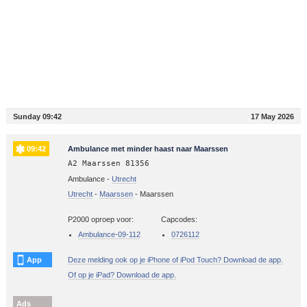
Sunday 09:42
17 May 2026
09:42
Ambulance met minder haast naar Maarssen
A2 Maarssen 81356
Ambulance -
Utrecht
Utrecht
-
Maarssen
-
Maarssen
P2000 oproep voor:
Capcodes:
Ambulance-09-112
0726112
App
Deze melding ook op je iPhone of iPod Touch? Download de app.
Of op je iPad? Download de app.
Ads