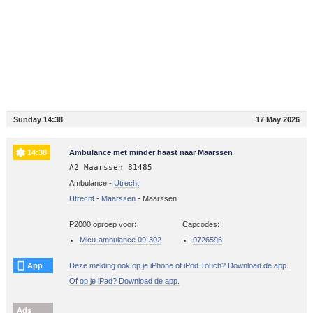
Sunday 14:38
17 May 2026
14:38
Ambulance met minder haast naar Maarssen
A2 Maarssen 81485
Ambulance -
Utrecht
Utrecht
-
Maarssen
-
Maarssen
P2000 oproep voor:
Capcodes:
Micu-ambulance 09-302
0726596
App
Deze melding ook op je iPhone of iPod Touch? Download de app.
Of op je iPad? Download de app.
Ads