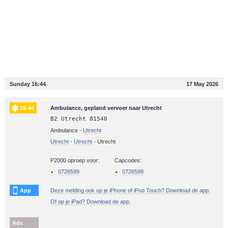
Sunday 16:44
17 May 2026
16:44
Ambulance, gepland vervoer naar Utrecht
B2 Utrecht 81540
Ambulance -
Utrecht
Utrecht
-
Utrecht
-
Utrecht
P2000 oproep voor:
Capcodes:
0726599
0726599
App
Deze melding ook op je iPhone of iPod Touch? Download de app.
Of op je iPad? Download de app.
Ads