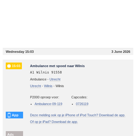
Wednesday 15:03
3 June 2026
15:03
Ambulance met spoed naar Wilnis
A1 Wilnis 91558
Ambulance -
Utrecht
Utrecht
-
Wilnis
-
Wilnis
P2000 oproep voor:
Capcodes:
Ambulance-09-119
0726119
App
Deze melding ook op je iPhone of iPod Touch? Download de app.
Of op je iPad? Download de app.
Ads