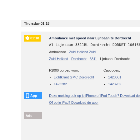
Thursday 01:18
01:18
Ambulance met spoed naar Lijnbaan te Dordrecht
A1 Lijnbaan 3311RL Dordrecht DORDRT 10616
Ambulance -
Zuid-Holland Zuid
Zuid-Holland
-
Dordrecht
-
3311
-
Lijnbaan, Dordrecht
P2000 oproep voor:
Capcodes:
Lichtkrant GMC Dordrecht
1423001
1423282
1423282
App
Deze melding ook op je iPhone of iPod Touch? Download de
Of op je iPad? Download de app.
Ads