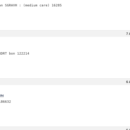
an SGRAVH : (medium care) 16285
7 
RDRT bon 122214
6 
cht
186632
6 