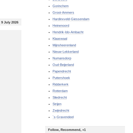
Gorinchem
Groot-Ammers
Hardinxveld-Giessendam
9 July 2026
Heinenoord
Hendrik-Ido-Ambacht
Klaaswaal
Mijnsheerenland
Nieuw-Lekkerland
Numansdorp
Oud-Beijerland
Papendrecht
Puttershoek
Ridderkerk
Rotterdam
Sliedrecht
Strijen
Zwijndrecht
`s-Gravendeel
Follow, Recommend, +1