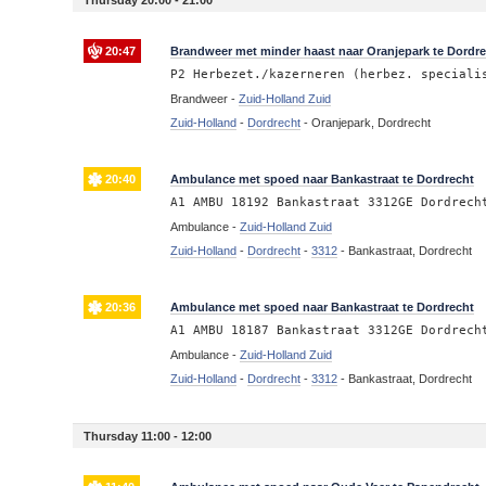
20:47
Brandweer met minder haast naar Oranjepark te Dordr
P2 Herbezet./kazerneren (herbez. speciali
Brandweer -
Zuid-Holland Zuid
Zuid-Holland
-
Dordrecht
-
Oranjepark, Dordrecht
20:40
Ambulance met spoed naar Bankastraat te Dordrecht
A1 AMBU 18192 Bankastraat 3312GE Dordrech
Ambulance -
Zuid-Holland Zuid
Zuid-Holland
-
Dordrecht
-
3312
-
Bankastraat, Dordrecht
20:36
Ambulance met spoed naar Bankastraat te Dordrecht
A1 AMBU 18187 Bankastraat 3312GE Dordrech
Ambulance -
Zuid-Holland Zuid
Zuid-Holland
-
Dordrecht
-
3312
-
Bankastraat, Dordrecht
Thursday 11:00 - 12:00