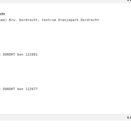
echt
sme) Brw. Dordrecht, Centrum Oranjepark Dordrecht
t DORDRT bon 122081
t DORDRT bon 122077
6 