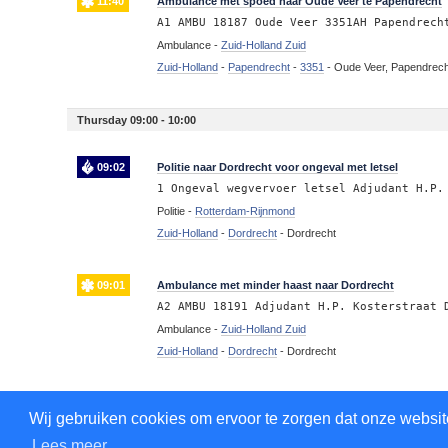
11:40
Ambulance met spoed naar Oude Veer te Papendrecht
A1 AMBU 18187 Oude Veer 3351AH Papendrech
Ambulance -
Zuid-Holland Zuid
Zuid-Holland
-
Papendrecht
-
3351
-
Oude Veer, Papendrech
Thursday 09:00 - 10:00
09:02
Politie naar Dordrecht voor ongeval met letsel
1 Ongeval wegvervoer letsel Adjudant H.P.
Politie -
Rotterdam-Rijnmond
Zuid-Holland
-
Dordrecht
-
Dordrecht
09:01
Ambulance met minder haast naar Dordrecht
A2 AMBU 18191 Adjudant H.P. Kosterstraat 
Ambulance -
Zuid-Holland Zuid
Zuid-Holland
-
Dordrecht
-
Dordrecht
Thursday 02:00 - 3:00
Wij gebruiken cookies om ervoor te zorgen dat onze website
Lees meer