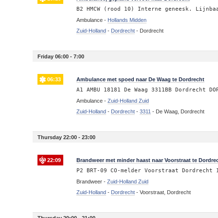
B2 HMCW (rood 10) Interne geneesk. Lijnba
Ambulance -
Hollands Midden
Zuid-Holland
-
Dordrecht
-
Dordrecht
Friday 06:00 - 7:00
06:33
Ambulance met spoed naar De Waag te Dordrecht
A1 AMBU 18181 De Waag 3311BB Dordrecht DO
Ambulance -
Zuid-Holland Zuid
Zuid-Holland
-
Dordrecht
-
3311
-
De Waag, Dordrecht
Thursday 22:00 - 23:00
22:09
Brandweer met minder haast naar Voorstraat te Dordre
P2 BRT-09 CO-melder Voorstraat Dordrecht 
Brandweer -
Zuid-Holland Zuid
Zuid-Holland
-
Dordrecht
-
Voorstraat, Dordrecht
Thursday 20:00 - 21:00