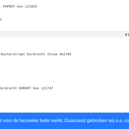
t PAPDRT bon 121825
t
6 
 Kosterstraat Dordrecht ICnum 462705
Dordrecht DORDRT bon 121747
6 
 voor de bezoeker beter werkt. Daarnaast gebruiken wij o.a. co