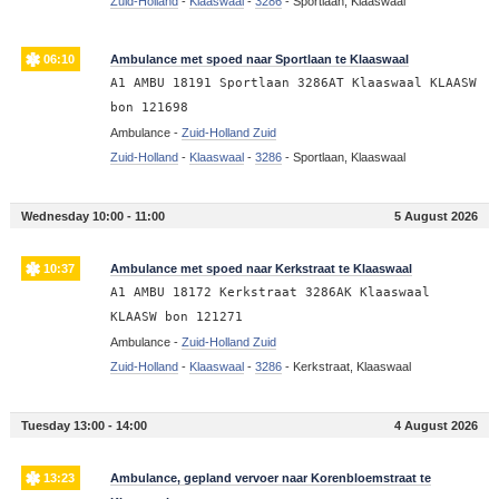
Zuid-Holland
-
Klaaswaal
-
3286
-
Sportlaan, Klaaswaal
06:10
Ambulance met spoed naar Sportlaan te Klaaswaal
A1 AMBU 18191 Sportlaan 3286AT Klaaswaal KLAASW
bon 121698
Ambulance -
Zuid-Holland Zuid
Zuid-Holland
-
Klaaswaal
-
3286
-
Sportlaan, Klaaswaal
Wednesday 10:00 - 11:00
5 August 2026
10:37
Ambulance met spoed naar Kerkstraat te Klaaswaal
A1 AMBU 18172 Kerkstraat 3286AK Klaaswaal
KLAASW bon 121271
Ambulance -
Zuid-Holland Zuid
Zuid-Holland
-
Klaaswaal
-
3286
-
Kerkstraat, Klaaswaal
Tuesday 13:00 - 14:00
4 August 2026
13:23
Ambulance, gepland vervoer naar Korenbloemstraat te