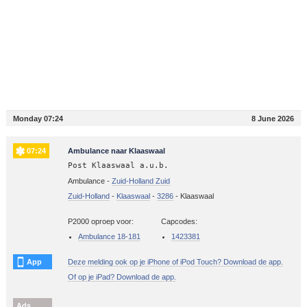
Monday 07:24
8 June 2026
07:24
Ambulance naar Klaaswaal
Post Klaaswaal a.u.b.
Ambulance -
Zuid-Holland Zuid
Zuid-Holland
-
Klaaswaal
-
3286
-
Klaaswaal
P2000 oproep voor:
Capcodes:
Ambulance 18-181
1423381
App
Deze melding ook op je iPhone of iPod Touch? Download de app.
Of op je iPad? Download de app.
Ads