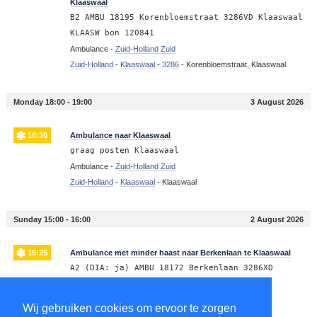
Klaaswaal
B2 AMBU 18195 Korenbloemstraat 3286VD Klaaswaal
KLAASW bon 120841
Ambulance -
Zuid-Holland Zuid
Zuid-Holland
-
Klaaswaal
-
3286
-
Korenbloemstraat, Klaaswaal
Monday 18:00 - 19:00
3 August 2026
18:30
Ambulance naar Klaaswaal
graag posten Klaaswaal
Ambulance -
Zuid-Holland Zuid
Zuid-Holland
-
Klaaswaal
-
Klaaswaal
Sunday 15:00 - 16:00
2 August 2026
15:25
Ambulance met minder haast naar Berkenlaan te Klaaswaal
A2 (DIA: ja) AMBU 18172 Berkenlaan 3286XD
Klaaswaal KLAASW bon 119885
Ambulance -
Zuid-Holland Zuid
Wij gebruiken cookies om ervoor te zorgen
Zuid-Holland
-
Klaaswaal
-
3286
-
Berkenlaan, Klaaswaal