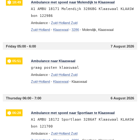
18:49
Ambulance met spoed naar Molendijk te Klaaswaal
A1 AMBU 18171 Molendijk 3286BG Klaaswaal KLAASW
bon 122986
Ambulance -
Zuid-Holland Zuid
Zuid-Holland
-
Klaaswaal
-
3286
-
Molendijk, Klaaswaal
Friday 05:00 - 6:00
7 August 2026
05:51
Ambulance naar Klaaswaal
graag posten klaaswaal
Ambulance -
Zuid-Holland Zuid
Zuid-Holland
-
Klaaswaal
-
Klaaswaal
Thursday 06:00 - 7:00
6 August 2026
06:28
Ambulance met spoed naar Sportlaan te Klaaswaal
A1 AMBU 18172 Sportlaan 3286AT Klaaswaal KLAASW
bon 121700
Ambulance -
Zuid-Holland Zuid