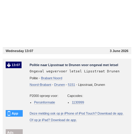
Wednesday 13:07
3 June 2026
13:07
Politie naar Lipsstraat te Drunen voor ongeval met letsel
Ongeval wegvervoer letsel Lipsstraat Drunen
Politie -
Brabant Noord
Noord-Brabant
-
Drunen
-
5151
-
Lipsstraat, Drunen
P2000 oproep voor:
Capcodes:
Persinformatie
1130999
App
Deze melding ook op je iPhone of iPod Touch? Download de app.
Of op je iPad? Download de app.
Ads