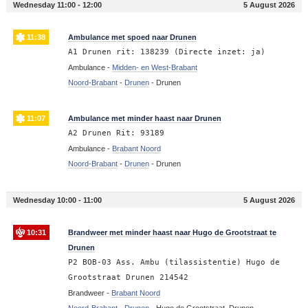
Wednesday 11:00 - 12:00
5 August 2026
11:38
Ambulance met spoed naar Drunen
A1 Drunen rit: 138239 (Directe inzet: ja)
Ambulance -
Midden- en West-Brabant
Noord-Brabant
-
Drunen
-
Drunen
11:07
Ambulance met minder haast naar Drunen
A2 Drunen Rit: 93189
Ambulance -
Brabant Noord
Noord-Brabant
-
Drunen
-
Drunen
Wednesday 10:00 - 11:00
5 August 2026
10:31
Brandweer met minder haast naar Hugo de Grootstraat te
Drunen
P2 BOB-03 Ass. Ambu (tilassistentie) Hugo de
Grootstraat Drunen 214542
Brandweer -
Brabant Noord
Noord-Brabant
-
Drunen
-
Hugo de Grootstraat, Drunen