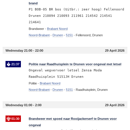
brand
P1 BOB-05 BR bos (Uitbr.: zeer hoog) Fellenoord
Drunen 210094 210093 211961 214542 214541
214641
Brandweer -
Brabant Noord
Noord-Brabant
-
Drunen
-
5151
-
Fellenoord, Drunen
Wednesday 21:00 - 22:00
29 April 2026
21:37
Politie naar Raadhuisplein te Drunen voor ongeval met letsel
Ongeval wegvervoer letsel Zensa Moda
Raadhuisplein 5151JH Drunen
Politie -
Brabant Noord
Noord-Brabant
-
Drunen
-
5151
-
Raadhuisplein, Drunen
Wednesday 01:00 - 2:00
29 April 2026
01:30
Brandweer met spoed naar Rooijackerserf te Drunen voor
ongeval