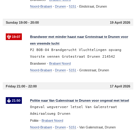
Noord-Brabant
-
Drunen
-
5151
-
Eindstraat, Drunen
Sunday 19:00 - 20:00
19 April 2026
19:07
Brandweer met minder haast naar Grotestraat te Drunen voor
een vreemde lucht
P2 BOB-04 Brandgerucht Vluchtelingen opvang
Voorste vennen Grotestraat Drunen 214542
Brandweer -
Brabant Noord
Noord-Brabant
-
Drunen
-
5151
-
Grotestraat, Drunen
Friday 21:00 - 22:00
17 April 2026
21:50
Politie naar Van Galenstraat te Drunen voor ongeval met letsel
Ongeval wegvervoer letsel Van Galenstraat
Admiraalsweg Drunen
Politie -
Brabant Noord
Noord-Brabant
-
Drunen
-
5151
-
Van Galenstraat, Drunen