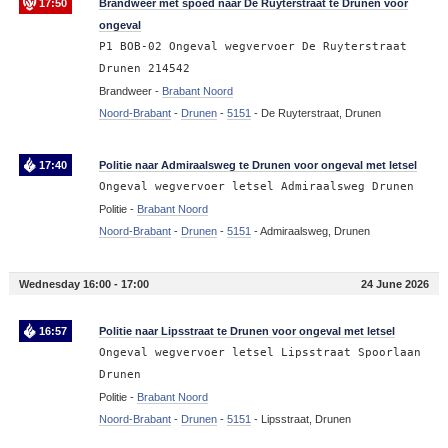
17:50
Brandweer met spoed naar De Ruyterstraat te Drunen voor
ongeval
P1 BOB-02 Ongeval wegvervoer De Ruyterstraat
Drunen 214542
Brandweer -
Brabant Noord
Noord-Brabant
-
Drunen
-
5151
-
De Ruyterstraat, Drunen
17:40
Politie naar Admiraalsweg te Drunen voor ongeval met letsel
Ongeval wegvervoer letsel Admiraalsweg Drunen
Politie -
Brabant Noord
Noord-Brabant
-
Drunen
-
5151
-
Admiraalsweg, Drunen
Wednesday 16:00 - 17:00
24 June 2026
16:57
Politie naar Lipsstraat te Drunen voor ongeval met letsel
Ongeval wegvervoer letsel Lipsstraat Spoorlaan
Drunen
Politie -
Brabant Noord
Noord-Brabant
-
Drunen
-
5151
-
Lipsstraat, Drunen