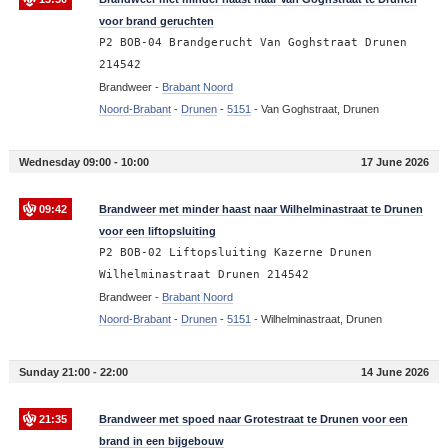
voor brand geruchten
P2 BOB-04 Brandgerucht Van Goghstraat Drunen
214542
Brandweer -
Brabant Noord
Noord-Brabant
-
Drunen
-
5151
-
Van Goghstraat, Drunen
Wednesday 09:00 - 10:00
17 June 2026
09:42
Brandweer met minder haast naar Wilhelminastraat te Drunen
voor een liftopsluiting
P2 BOB-02 Liftopsluiting Kazerne Drunen
Wilhelminastraat Drunen 214542
Brandweer -
Brabant Noord
Noord-Brabant
-
Drunen
-
5151
-
Wilhelminastraat, Drunen
Sunday 21:00 - 22:00
14 June 2026
21:35
Brandweer met spoed naar Grotestraat te Drunen voor een
brand in een bijgebouw