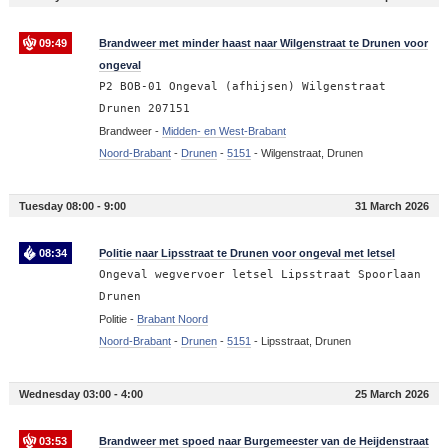
09:49
Brandweer met minder haast naar Wilgenstraat te Drunen voor
ongeval
P2 BOB-01 Ongeval (afhijsen) Wilgenstraat
Drunen 207151
Brandweer -
Midden- en West-Brabant
Noord-Brabant
-
Drunen
-
5151
-
Wilgenstraat, Drunen
Tuesday 08:00 - 9:00
31 March 2026
08:34
Politie naar Lipsstraat te Drunen voor ongeval met letsel
Ongeval wegvervoer letsel Lipsstraat Spoorlaan
Drunen
Politie -
Brabant Noord
Noord-Brabant
-
Drunen
-
5151
-
Lipsstraat, Drunen
Wednesday 03:00 - 4:00
25 March 2026
03:53
Brandweer met spoed naar Burgemeester van de Heijdenstraat