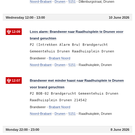
Noord-Brabant
-
Drunen
-
5151
-
Dillenburgstraat, Drunen
Wednesday 12:00 - 13:00
10 June 2026
12:09
Loos alarm: Brandweer naar Raadhuisplein te Drunen voor
brand geruchten
P2 (Intrekken Alarm Brw) Brandgerucht
Gemeentehuis Drunen Raadhuisplein Drunen
Brandweer -
Brabant Noord
Noord-Brabant
-
Drunen
-
5151
-
Raadhuisplein, Drunen
12:07
Brandweer met minder haast naar Raadhuisplein te Drunen
voor brand geruchten
P2 BOB-02 Brandgerucht Gemeentehuis Drunen
Raadhuisplein Drunen 214542
Brandweer -
Brabant Noord
Noord-Brabant
-
Drunen
-
5151
-
Raadhuisplein, Drunen
Monday 22:00 - 23:00
8 June 2026