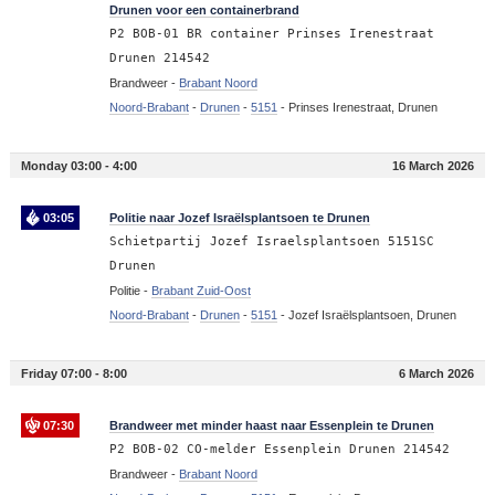
Drunen voor een containerbrand
P2 BOB-01 BR container Prinses Irenestraat
Drunen 214542
Brandweer -
Brabant Noord
Noord-Brabant
-
Drunen
-
5151
-
Prinses Irenestraat, Drunen
Monday 03:00 - 4:00
16 March 2026
03:05
Politie naar Jozef Israëlsplantsoen te Drunen
Schietpartij Jozef Israelsplantsoen 5151SC
Drunen
Politie -
Brabant Zuid-Oost
Noord-Brabant
-
Drunen
-
5151
-
Jozef Israëlsplantsoen, Drunen
Friday 07:00 - 8:00
6 March 2026
07:30
Brandweer met minder haast naar Essenplein te Drunen
P2 BOB-02 CO-melder Essenplein Drunen 214542
Brandweer -
Brabant Noord