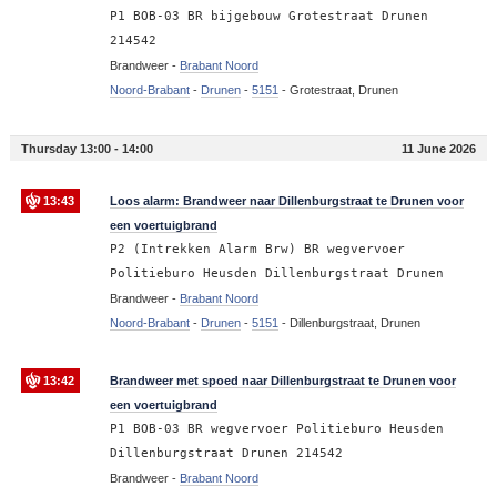
P1 BOB-03 BR bijgebouw Grotestraat Drunen
214542
Brandweer -
Brabant Noord
Noord-Brabant
-
Drunen
-
5151
-
Grotestraat, Drunen
Thursday 13:00 - 14:00
11 June 2026
13:43
Loos alarm: Brandweer naar Dillenburgstraat te Drunen voor
een voertuigbrand
P2 (Intrekken Alarm Brw) BR wegvervoer
Politieburo Heusden Dillenburgstraat Drunen
Brandweer -
Brabant Noord
Noord-Brabant
-
Drunen
-
5151
-
Dillenburgstraat, Drunen
13:42
Brandweer met spoed naar Dillenburgstraat te Drunen voor
een voertuigbrand
P1 BOB-03 BR wegvervoer Politieburo Heusden
Dillenburgstraat Drunen 214542
Brandweer -
Brabant Noord