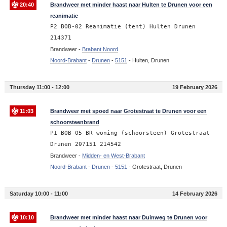
20:40
Brandweer met minder haast naar Hulten te Drunen voor een
reanimatie
P2 BOB-02 Reanimatie (tent) Hulten Drunen
214371
Brandweer -
Brabant Noord
Noord-Brabant
-
Drunen
-
5151
-
Hulten, Drunen
Thursday 11:00 - 12:00
19 February 2026
11:03
Brandweer met spoed naar Grotestraat te Drunen voor een
schoorsteenbrand
P1 BOB-05 BR woning (schoorsteen) Grotestraat
Drunen 207151 214542
Brandweer -
Midden- en West-Brabant
Noord-Brabant
-
Drunen
-
5151
-
Grotestraat, Drunen
Saturday 10:00 - 11:00
14 February 2026
10:10
Brandweer met minder haast naar Duinweg te Drunen voor