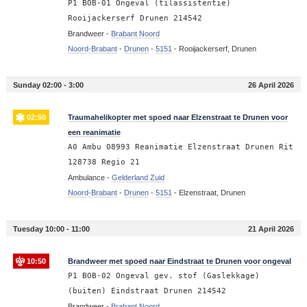
P1 BOB-01 Ongeval (tilassistentie)
Rooijackerserf Drunen 214542
Brandweer -
Brabant Noord
Noord-Brabant
-
Drunen
-
5151
-
Rooijackerserf, Drunen
Sunday 02:00 - 3:00
26 April 2026
02:50
Traumahelikopter met spoed naar Elzenstraat te Drunen voor
een reanimatie
A0 Ambu 08993 Reanimatie Elzenstraat Drunen Rit
128738 Regio 21
Ambulance -
Gelderland Zuid
Noord-Brabant
-
Drunen
-
5151
-
Elzenstraat, Drunen
Tuesday 10:00 - 11:00
21 April 2026
10:50
Brandweer met spoed naar Eindstraat te Drunen voor ongeval
P1 BOB-02 Ongeval gev. stof (Gaslekkage)
(buiten) Eindstraat Drunen 214542
Brandweer -
Brabant Noord