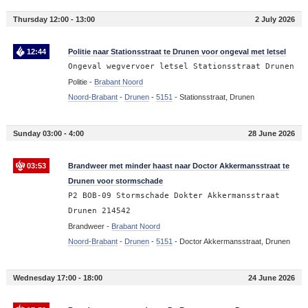
Thursday 12:00 - 13:00
2 July 2026
12:44
Politie naar Stationsstraat te Drunen voor ongeval met letsel
Ongeval wegvervoer letsel Stationsstraat Drunen
Politie -
Brabant Noord
Noord-Brabant
-
Drunen
-
5151
-
Stationsstraat, Drunen
Sunday 03:00 - 4:00
28 June 2026
03:53
Brandweer met minder haast naar Doctor Akkermansstraat te
Drunen voor stormschade
P2 BOB-09 Stormschade Dokter Akkermansstraat
Drunen 214542
Brandweer -
Brabant Noord
Noord-Brabant
-
Drunen
-
5151
-
Doctor Akkermansstraat, Drunen
Wednesday 17:00 - 18:00
24 June 2026