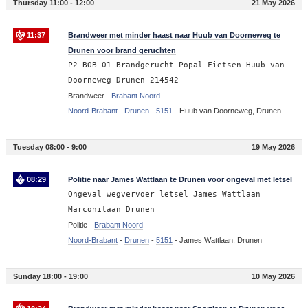
Thursday 11:00 - 12:00
21 May 2026
11:37
Brandweer met minder haast naar Huub van Doorneweg te
Drunen voor brand geruchten
P2 BOB-01 Brandgerucht Popal Fietsen Huub van
Doorneweg Drunen 214542
Brandweer -
Brabant Noord
Noord-Brabant
-
Drunen
-
5151
-
Huub van Doorneweg, Drunen
Tuesday 08:00 - 9:00
19 May 2026
08:29
Politie naar James Wattlaan te Drunen voor ongeval met letsel
Ongeval wegvervoer letsel James Wattlaan
Marconilaan Drunen
Politie -
Brabant Noord
Noord-Brabant
-
Drunen
-
5151
-
James Wattlaan, Drunen
Sunday 18:00 - 19:00
10 May 2026