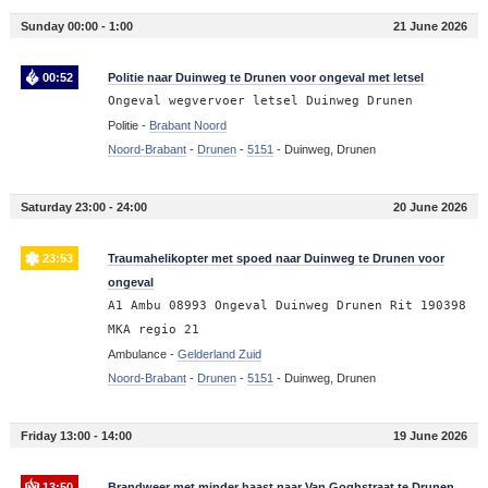
Sunday 00:00 - 1:00
21 June 2026
00:52
Politie naar Duinweg te Drunen voor ongeval met letsel
Ongeval wegvervoer letsel Duinweg Drunen
Politie -
Brabant Noord
Noord-Brabant
-
Drunen
-
5151
-
Duinweg, Drunen
Saturday 23:00 - 24:00
20 June 2026
23:53
Traumahelikopter met spoed naar Duinweg te Drunen voor
ongeval
A1 Ambu 08993 Ongeval Duinweg Drunen Rit 190398
MKA regio 21
Ambulance -
Gelderland Zuid
Noord-Brabant
-
Drunen
-
5151
-
Duinweg, Drunen
Friday 13:00 - 14:00
19 June 2026
13:50
Brandweer met minder haast naar Van Goghstraat te Drunen