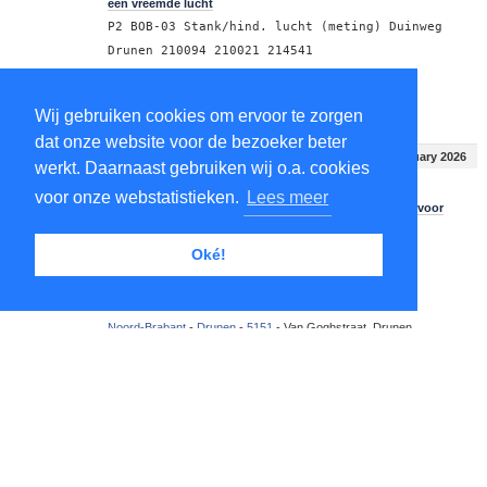
een vreemde lucht
P2 BOB-03 Stank/hind. lucht (meting) Duinweg
Drunen 210094 210021 214541
Brandweer -
Brabant Noord
Noord-Brabant
-
Drunen
-
5151
-
Duinweg, Drunen
Wij gebruiken cookies om ervoor te zorgen
dat onze website voor de bezoeker beter
Friday 17:00 - 18:00
13 February 2026
werkt. Daarnaast gebruiken wij o.a. cookies
voor onze webstatistieken.
Lees meer
17:58
Brandweer met spoed naar Van Goghstraat te Drunen voor
een schoorsteenbrand
Oké!
P1 BOB-02 BR woning (schoorsteen) Van
Goghstraat Drunen 207151 214542
Brandweer -
Midden- en West-Brabant
Noord-Brabant
-
Drunen
-
5151
-
Van Goghstraat, Drunen
17:57
Politie naar Duinweg te Drunen voor ongeval met letsel
Ongeval wegvervoer letsel Hoge Schijf Duinweg
Drunen
Politie -
Brabant Noord
Noord-Brabant
-
Drunen
-
5151
-
Duinweg, Drunen