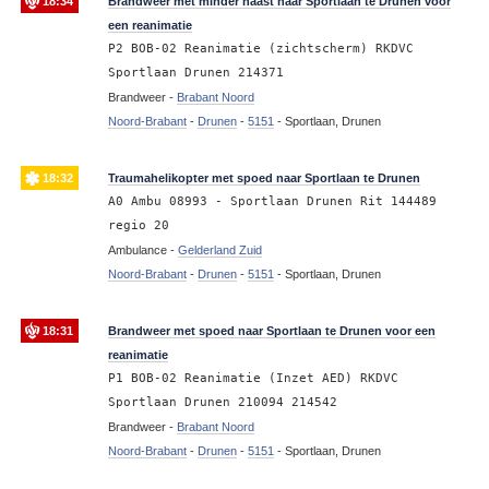
18:34
Brandweer met minder haast naar Sportlaan te Drunen voor
een reanimatie
P2 BOB-02 Reanimatie (zichtscherm) RKDVC
Sportlaan Drunen 214371
Brandweer -
Brabant Noord
Noord-Brabant
-
Drunen
-
5151
-
Sportlaan, Drunen
18:32
Traumahelikopter met spoed naar Sportlaan te Drunen
A0 Ambu 08993 - Sportlaan Drunen Rit 144489
regio 20
Ambulance -
Gelderland Zuid
Noord-Brabant
-
Drunen
-
5151
-
Sportlaan, Drunen
18:31
Brandweer met spoed naar Sportlaan te Drunen voor een
reanimatie
P1 BOB-02 Reanimatie (Inzet AED) RKDVC
Sportlaan Drunen 210094 214542
Brandweer -
Brabant Noord
Noord-Brabant
-
Drunen
-
5151
-
Sportlaan, Drunen