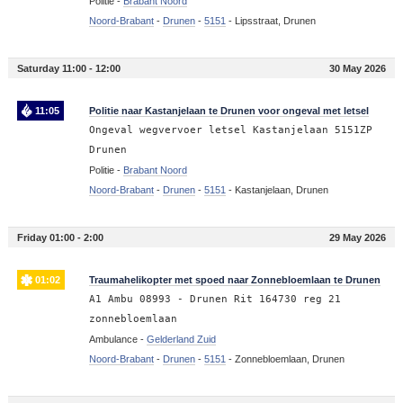
Politie -
Brabant Noord
Noord-Brabant
-
Drunen
-
5151
-
Lipsstraat, Drunen
Saturday 11:00 - 12:00
30 May 2026
11:05
Politie naar Kastanjelaan te Drunen voor ongeval met letsel
Ongeval wegvervoer letsel Kastanjelaan 5151ZP
Drunen
Politie -
Brabant Noord
Noord-Brabant
-
Drunen
-
5151
-
Kastanjelaan, Drunen
Friday 01:00 - 2:00
29 May 2026
01:02
Traumahelikopter met spoed naar Zonnebloemlaan te Drunen
A1 Ambu 08993 - Drunen Rit 164730 reg 21
zonnebloemlaan
Ambulance -
Gelderland Zuid
Noord-Brabant
-
Drunen
-
5151
-
Zonnebloemlaan, Drunen