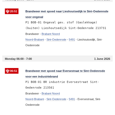
20:51
Brandweer met spoed naar Lieshoutsedijk te Sint-Oedenrode
voor ongeval
P1 BOB-01 Ongeval gev. stof (Gaslekkage)
(buiten) Lieshoutsedijk Sint-Oedenrode 213731
Brandweer -
Brabant Noord
Noord-Brabant
-
Sint-Oedenrode
-
5491
-
Lieshoutsedijk, Sint-
Oedenrode
Monday 06:00 - 7:00
1 June 2026
06:51
Brandweer met spoed naar Eversestraat te Sint-Oedenrode
voor een industriebrand
P1 BOB-01 BR industrie Eversestraat Sint-
Oedenrode 213561
Brandweer -
Brabant Noord
Noord-Brabant
-
Sint-Oedenrode
-
5491
-
Eversestraat, Sint-
Oedenrode