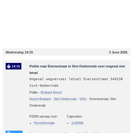
Wednesday 14:15
3 June 2026
14:15
Politie naar Eversestraat te Sint-Oedenrode voor ongeval met
letsel
Ongeval wegvervoer letsel Eversestraat 5491SR
Sint-Oedenrode
Politie -
Brabant Noord
Noord-Brabant
-
Sint-Oedenrode
-
5491
-
Eversestraat, Sint-
Oedenrode
P2000 oproep voor:
Capcodes:
Persinformatie
1130999