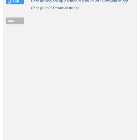
App
Deze melding ook op je iPhone of iPod Touch? Download de app.
Of op je iPad? Download de app.
Ads