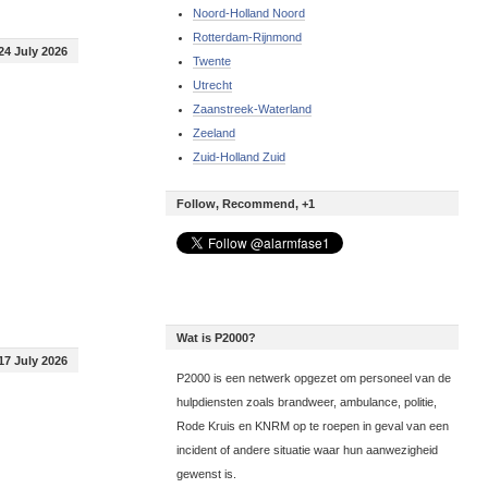
Noord-Holland Noord
Rotterdam-Rijnmond
24 July 2026
Twente
Utrecht
Zaanstreek-Waterland
Zeeland
Zuid-Holland Zuid
Follow, Recommend, +1
Wat is P2000?
17 July 2026
P2000 is een netwerk opgezet om personeel van de
hulpdiensten zoals brandweer, ambulance, politie,
Rode Kruis en KNRM op te roepen in geval van een
incident of andere situatie waar hun aanwezigheid
gewenst is.