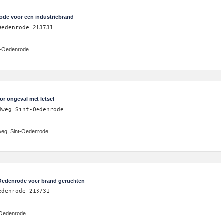
ode voor een industriebrand
Oedenrode 213731
nt-Oedenrode
or ongeval met letsel
dweg Sint-Oedenrode
weg, Sint-Oedenrode
-Oedenrode voor brand geruchten
edenrode 213731
t-Oedenrode