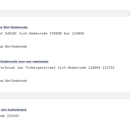
 te Sint-Oedenrode
at 5491DC Sint-Oedenrode STOEDR bon 114856
aat, Sint-Oedenrode
-Oedenrode voor een reanimatie
Techniek Jan Tinbergenstraat Sint-Oedenrode 210093 213731
aat, Sint-Oedenrode
 een buitenbrand
ode 224341