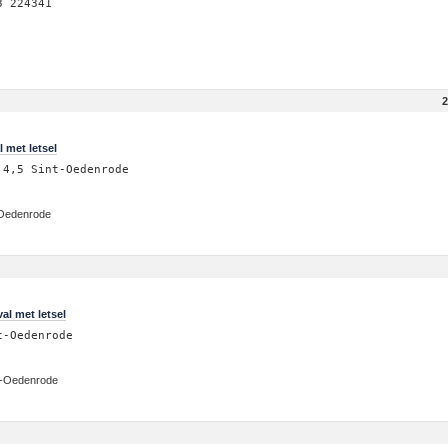
3 224341
2
 met letsel
 4,5 Sint-Oedenrode
-Oedenrode
al met letsel
t-Oedenrode
t-Oedenrode