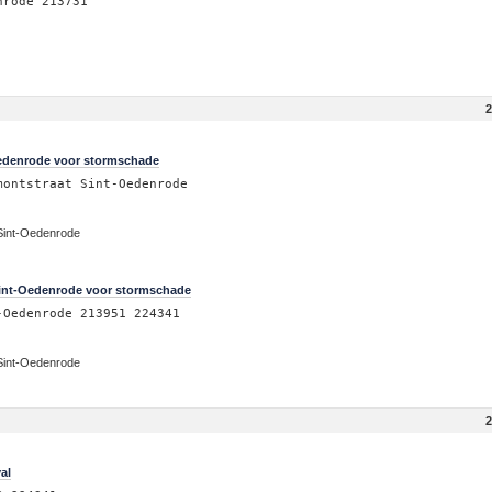
nrode 213731
2
Oedenrode voor stormschade
montstraat Sint-Oedenrode
Sint-Oedenrode
Sint-Oedenrode voor stormschade
-Oedenrode 213951 224341
Sint-Oedenrode
2
al