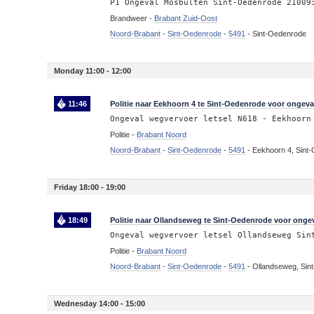
P1 Ongeval Mosbulten Sint-Oedenrode 21009
Brandweer -
Brabant Zuid-Oost
Noord-Brabant
-
Sint-Oedenrode
-
5491
-
Sint-Oedenrode
Monday 11:00 - 12:00
11:46
Politie naar Eekhoorn 4 te Sint-Oedenrode voor ongeval
Ongeval wegvervoer letsel N618 - Eekhoorn
Politie -
Brabant Noord
Noord-Brabant
-
Sint-Oedenrode
-
5491
-
Eekhoorn 4, Sint
Friday 18:00 - 19:00
18:49
Politie naar Ollandseweg te Sint-Oedenrode voor ongev
Ongeval wegvervoer letsel Ollandseweg Sin
Politie -
Brabant Noord
Noord-Brabant
-
Sint-Oedenrode
-
5491
-
Ollandseweg, Sin
Wednesday 14:00 - 15:00