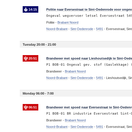
14:15
Politie naar Eversestraat te Sint-Oedenrode voor ongeva
Ongeval wegvervoer letsel Eversestraat 54
Politie -
Brabant Noord
Noord-Brabant
-
Sint-Oedenrode
-
5491
-
Eversestraat, Si
Tuesday 20:00 - 21:00
20:51
Brandweer met spoed naar Lieshoutsedijk te Sint-Oed
P1 BOB-01 Ongeval gev. stof (Gaslekkage) 
Brandweer -
Brabant Noord
Noord-Brabant
-
Sint-Oedenrode
-
5491
-
Lieshoutsedijk, S
Monday 06:00 - 7:00
06:51
Brandweer met spoed naar Eversestraat te Sint-Oedenr
P1 BOB-01 BR industrie Eversestraat Sint-
Brandweer -
Brabant Noord
Noord-Brabant
-
Sint-Oedenrode
-
5491
-
Eversestraat, Si