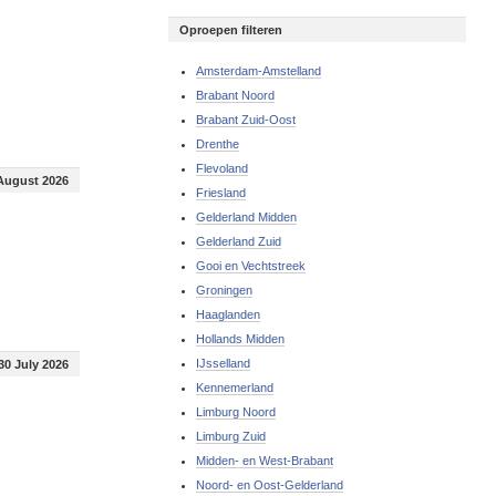
Oproepen filteren
Amsterdam-Amstelland
Brabant Noord
Brabant Zuid-Oost
Drenthe
Flevoland
August 2026
Friesland
Gelderland Midden
Gelderland Zuid
Gooi en Vechtstreek
Groningen
Haaglanden
Hollands Midden
IJsselland
30 July 2026
Kennemerland
Limburg Noord
Limburg Zuid
Midden- en West-Brabant
Noord- en Oost-Gelderland