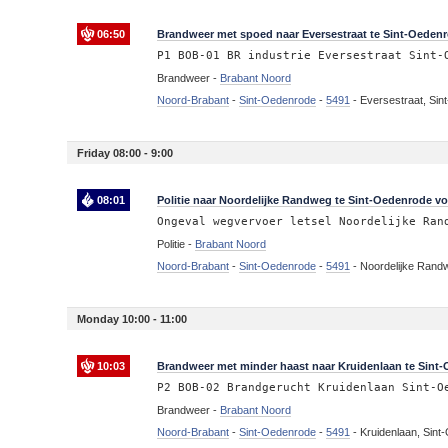
06:50
Brandweer met spoed naar Eversestraat te Sint-Oedenr
P1 BOB-01 BR industrie Eversestraat Sint-
Brandweer -
Brabant Noord
Noord-Brabant
-
Sint-Oedenrode
-
5491
-
Eversestraat, Si
Friday 08:00 - 9:00
08:01
Politie naar Noordelijke Randweg te Sint-Oedenrode vo
Ongeval wegvervoer letsel Noordelijke Ran
Politie -
Brabant Noord
Noord-Brabant
-
Sint-Oedenrode
-
5491
-
Noordelijke Rand
Monday 10:00 - 11:00
10:03
Brandweer met minder haast naar Kruidenlaan te Sint
P2 BOB-02 Brandgerucht Kruidenlaan Sint-O
Brandweer -
Brabant Noord
Noord-Brabant
-
Sint-Oedenrode
-
5491
-
Kruidenlaan, Sin