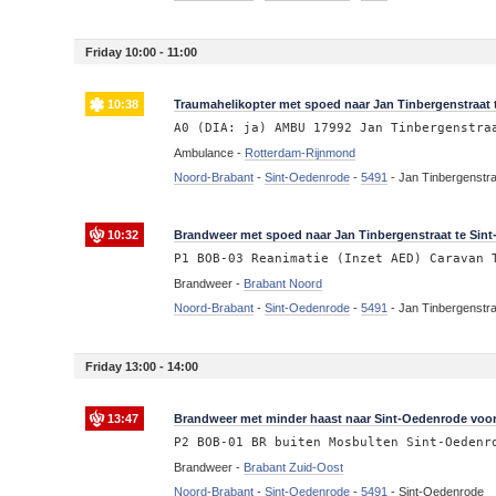
Friday 10:00 - 11:00
10:38
Traumahelikopter met spoed naar Jan Tinbergenstraat
A0 (DIA: ja) AMBU 17992 Jan Tinbergenstra
Ambulance -
Rotterdam-Rijnmond
Noord-Brabant
-
Sint-Oedenrode
-
5491
-
Jan Tinbergenstr
10:32
Brandweer met spoed naar Jan Tinbergenstraat te Sint
P1 BOB-03 Reanimatie (Inzet AED) Caravan 
Brandweer -
Brabant Noord
Noord-Brabant
-
Sint-Oedenrode
-
5491
-
Jan Tinbergenstr
Friday 13:00 - 14:00
13:47
Brandweer met minder haast naar Sint-Oedenrode voor
P2 BOB-01 BR buiten Mosbulten Sint-Oedenr
Brandweer -
Brabant Zuid-Oost
Noord-Brabant
-
Sint-Oedenrode
-
5491
-
Sint-Oedenrode