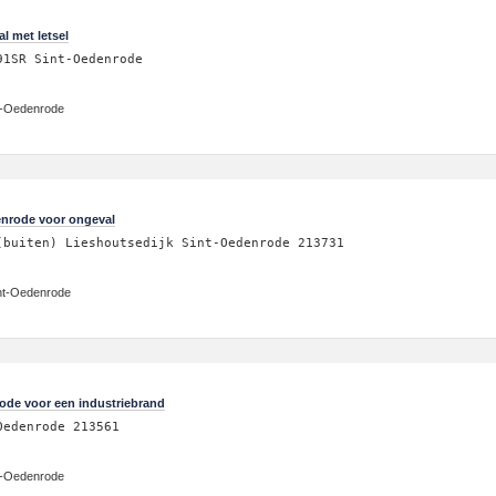
l met letsel
91SR Sint-Oedenrode
nt-Oedenrode
enrode voor ongeval
(buiten) Lieshoutsedijk Sint-Oedenrode 213731
int-Oedenrode
ode voor een industriebrand
Oedenrode 213561
nt-Oedenrode