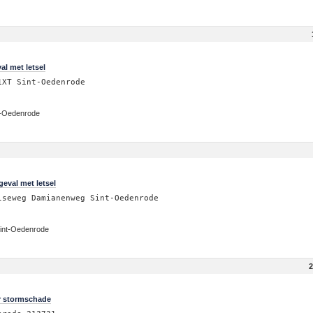
al met letsel
1XT Sint-Oedenrode
t-Oedenrode
eval met letsel
lseweg Damianenweg Sint-Oedenrode
Sint-Oedenrode
2
r stormschade