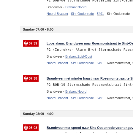
P2 BOB-04 Stormschade Koevering Sint-Oede
Brandweer -
Brabant Noord
Noord-Brabant
-
Sint-Oedenrode
-
5491
-
Sint-Oedenrode
Sunday 07:00 - 8:00
07:39
Loos alarm: Brandweer naar Roesmontstraat te Sint-
P2 (Intrekken Alarm Brw) Stormschade Roes
Brandweer -
Brabant Zuid-Oost
Noord-Brabant
-
Sint-Oedenrode
-
5491
-
Roesmontstraat, 
07:38
Brandweer met minder haast naar Roesmontstraat te 
P2 BOB-19 Stormschade Roesmontstraat Sint
Brandweer -
Brabant Noord
Noord-Brabant
-
Sint-Oedenrode
-
5491
-
Roesmontstraat, 
Sunday 03:00 - 4:00
03:08
Brandweer met spoed naar Sint-Oedenrode voor ongev