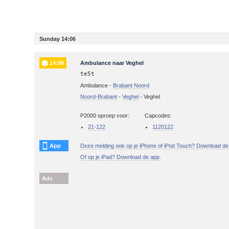
Sunday 14:06
14:06
Ambulance naar Veghel
te5t
Ambulance -
Brabant Noord
Noord-Brabant
-
Veghel
-
Veghel
P2000 oproep voor:
Capcodes:
21-122
1120122
App
Deze melding ook op je iPhone of iPod Touch? Download de
Of op je iPad? Download de app.
Ads