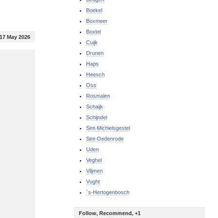
Boekel
Boxmeer
Boxtel
17 May 2026
Cuijk
Drunen
Haps
Heesch
Oss
Rosmalen
Schaijk
Schijndel
Sint-Michielsgestel
Sint-Oedenrode
Uden
Veghel
Vlijmen
Vught
`s-Hertogenbosch
Follow, Recommend, +1