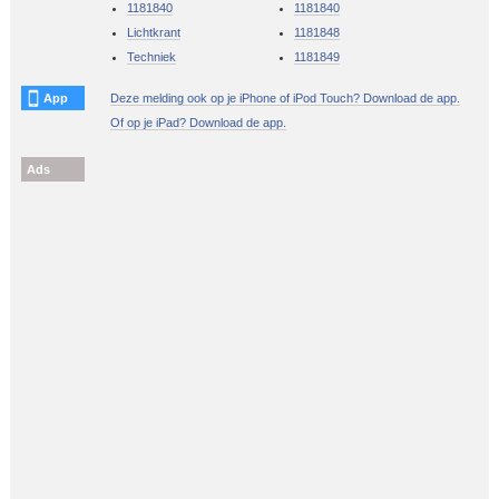
1181840
1181840
Lichtkrant
1181848
Techniek
1181849
App
Deze melding ook op je iPhone of iPod Touch? Download de app.
Of op je iPad? Download de app.
Ads