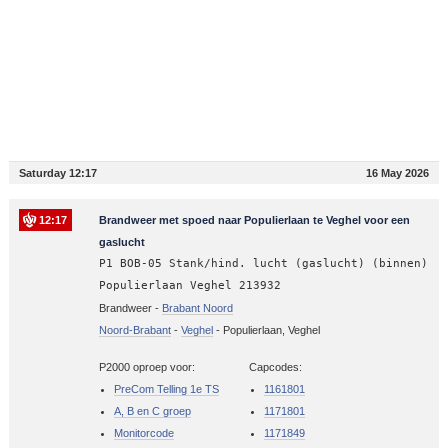
Saturday 12:17
16 May 2026
12:17
Brandweer met spoed naar Populierlaan te Veghel voor een
gaslucht
P1 BOB-05 Stank/hind. lucht (gaslucht) (binnen)
Populierlaan Veghel 213932
Brandweer -
Brabant Noord
Noord-Brabant
-
Veghel
-
Populierlaan, Veghel
P2000 oproep voor:
Capcodes:
PreCom Telling 1e TS
1161801
A, B en C groep
1171801
Monitorcode
1171849