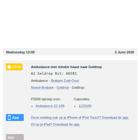
Wednesday 13:00
3 June 2026
13:00
Ambulance met minder haast naar Geldrop
A2 Geldrop Rit: 66581
Ambulance -
Brabant Zuid-Oost
Noord-Brabant
-
Geldrop
-
Geldrop
P2000 oproep voor:
Capcodes:
Ambulance-22-109
1123109
App
Deze melding ook op je iPhone of iPod Touch? Download de app.
Of op je iPad? Download de app.
Ads