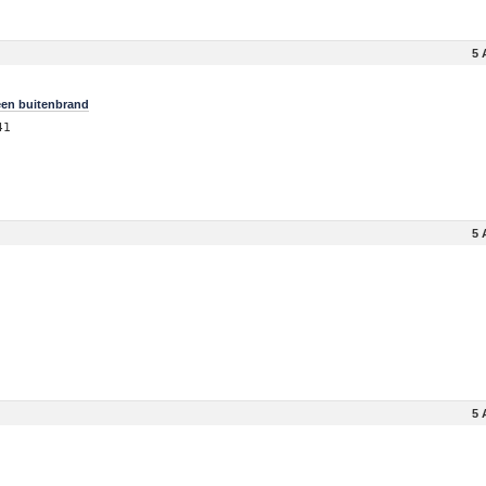
5 
een buitenbrand
41
5 
5 