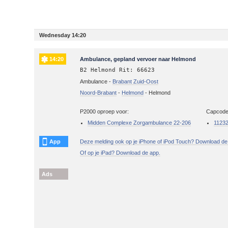
Wednesday 14:20
14:20
Ambulance, gepland vervoer naar Helmond
B2 Helmond Rit: 66623
Ambulance -
Brabant Zuid-Oost
Noord-Brabant
-
Helmond
-
Helmond
P2000 oproep voor:
Capcode
Midden Complexe Zorgambulance 22-206
1123
App
Deze melding ook op je iPhone of iPod Touch? Download de
Of op je iPad? Download de app.
Ads