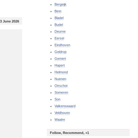
Bergeijk
Best
Bladel
3 June 2026
Budel
Deurne
Eersel
Eindhoven
Geldrop
Gemert
Hapert
Helmond
Nuenen
Oirschot
Someren
Son
Valkenswaard
Veldhoven
Waalre
Follow, Recommend, +1