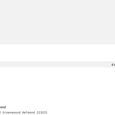
8 
mond
d Groenewoud Helmond 223231