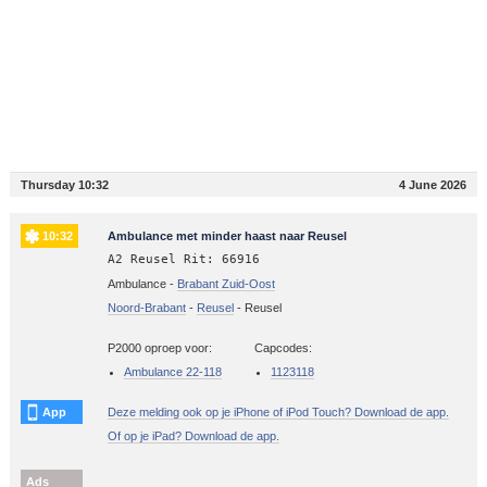
Thursday 10:32
4 June 2026
10:32
Ambulance met minder haast naar Reusel
A2 Reusel Rit: 66916
Ambulance -
Brabant Zuid-Oost
Noord-Brabant
-
Reusel
-
Reusel
P2000 oproep voor:
Capcodes:
Ambulance 22-118
1123118
App
Deze melding ook op je iPhone of iPod Touch? Download de app.
Of op je iPad? Download de app.
Ads