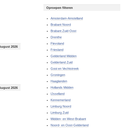
Oproepen filteren
Amsterdam-Amstelland
Brabant Noord
Brabant Zuid-Oost
Drenthe
Flevoland
August 2026
Friesland
Gelderland Midden
Gelderland Zuid
Gooi en Vechtstreek
Groningen
Haaglanden
Hollands Midden
August 2026
IJsselland
Kennemerland
Limburg Noord
Limburg Zuid
Midden- en West-Brabant
Noord- en Oost-Gelderland