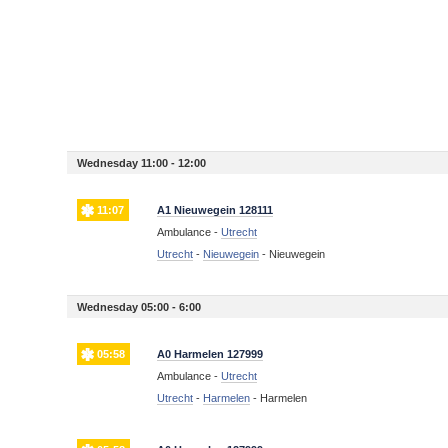
Wednesday 11:00 - 12:00
11:07
A1 Nieuwegein 128111
Ambulance -
Utrecht
Utrecht
-
Nieuwegein
-
Nieuwegein
Wednesday 05:00 - 6:00
05:58
A0 Harmelen 127999
Ambulance -
Utrecht
Utrecht
-
Harmelen
-
Harmelen