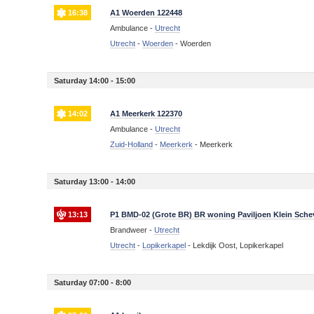
16:38
A1 Woerden 122448
Ambulance -
Utrecht
Utrecht
-
Woerden
-
Woerden
Saturday 14:00 - 15:00
14:02
A1 Meerkerk 122370
Ambulance -
Utrecht
Zuid-Holland
-
Meerkerk
-
Meerkerk
Saturday 13:00 - 14:00
13:13
P1 BMD-02 (Grote BR) BR woning Paviljoen Klein Sche
Brandweer -
Utrecht
Utrecht
-
Lopikerkapel
-
Lekdijk Oost, Lopikerkapel
Saturday 07:00 - 8:00