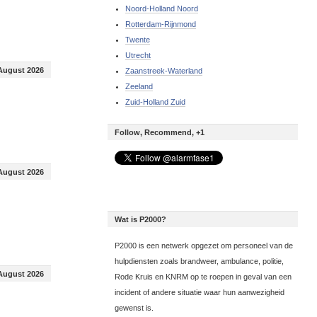
Noord-Holland Noord
Rotterdam-Rijnmond
Twente
Utrecht
August 2026
Zaanstreek-Waterland
Zeeland
Zuid-Holland Zuid
Follow, Recommend, +1
August 2026
Wat is P2000?
P2000 is een netwerk opgezet om personeel van de
hulpdiensten zoals brandweer, ambulance, politie,
August 2026
Rode Kruis en KNRM op te roepen in geval van een
incident of andere situatie waar hun aanwezigheid
gewenst is.