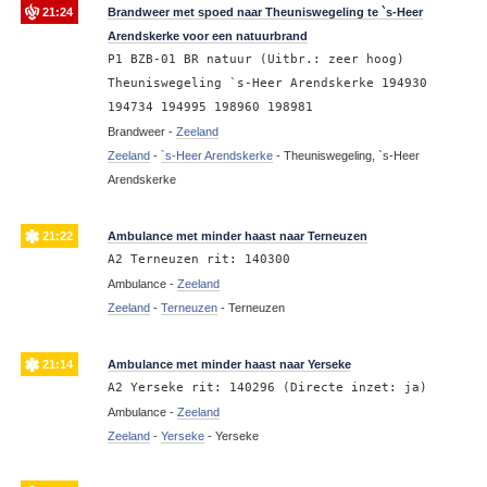
21:24
Brandweer met spoed naar Theuniswegeling te `s-Heer
Arendskerke voor een natuurbrand
P1 BZB-01 BR natuur (Uitbr.: zeer hoog)
Theuniswegeling `s-Heer Arendskerke 194930
194734 194995 198960 198981
Brandweer -
Zeeland
Zeeland
-
`s-Heer Arendskerke
-
Theuniswegeling, `s-Heer
Arendskerke
21:22
Ambulance met minder haast naar Terneuzen
A2 Terneuzen rit: 140300
Ambulance -
Zeeland
Zeeland
-
Terneuzen
-
Terneuzen
21:14
Ambulance met minder haast naar Yerseke
A2 Yerseke rit: 140296 (Directe inzet: ja)
Ambulance -
Zeeland
Zeeland
-
Yerseke
-
Yerseke