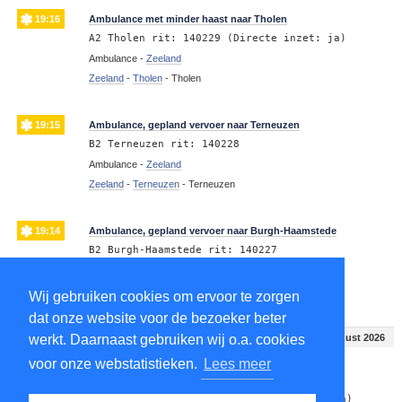
19:16
Ambulance met minder haast naar Tholen
A2 Tholen rit: 140229 (Directe inzet: ja)
Ambulance -
Zeeland
Zeeland
-
Tholen
-
Tholen
19:15
Ambulance, gepland vervoer naar Terneuzen
B2 Terneuzen rit: 140228
Ambulance -
Zeeland
Zeeland
-
Terneuzen
-
Terneuzen
19:14
Ambulance, gepland vervoer naar Burgh-Haamstede
B2 Burgh-Haamstede rit: 140227
Ambulance -
Zeeland
Zeeland
-
Burgh-Haamstede
-
Burgh-Haamstede
Wij gebruiken cookies om ervoor te zorgen
dat onze website voor de bezoeker beter
Saturday 18:00 - 19:00
8 August 2026
werkt. Daarnaast gebruiken wij o.a. cookies
voor onze webstatistieken.
Lees meer
18:59
Ambulance met minder haast naar Domburg
A2 Domburg rit: 140223 (Directe inzet: ja)