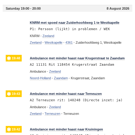
Saturday 19:00 - 20:00
8 August 2026
19:56
KNRM met spoed naar Zuiderhoofdweg 1 te Westkapelle
P1: Persoon (lijkt) in problemen / WEK
KNRM -
Zeeland
Zeeland
-
Westkapelle
-
4361
-
Zuiderhoofdweg 1, Westkapelle
19:48
Ambulance met minder haast naar Krugerstraat te Zaandam
A2 11131 Rit 118454 Krugerstraat Zaandam
Ambulance -
Zeeland
Noord-Holland
-
Zaandam
-
Krugerstraat, Zaandam
19:43
Ambulance met minder haast naar Terneuzen
A2 Terneuzen rit: 140248 (Directe inzet: ja)
Ambulance -
Zeeland
Zeeland
-
Terneuzen
-
Terneuzen
19:42
Ambulance met minder haast naar Kruiningen