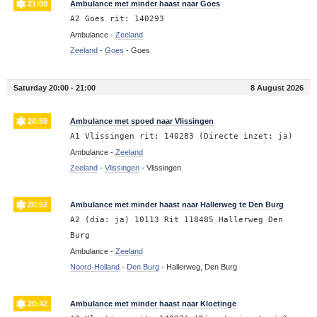
21:09
Ambulance met minder haast naar Goes
A2 Goes rit: 140293
Ambulance -
Zeeland
Zeeland
-
Goes
-
Goes
Saturday 20:00 - 21:00
8 August 2026
20:59
Ambulance met spoed naar Vlissingen
A1 Vlissingen rit: 140283 (Directe inzet: ja)
Ambulance -
Zeeland
Zeeland
-
Vlissingen
-
Vlissingen
20:52
Ambulance met minder haast naar Hallerweg te Den Burg
A2 (dia: ja) 10113 Rit 118485 Hallerweg Den
Burg
Ambulance -
Zeeland
Noord-Holland
-
Den Burg
-
Hallerweg, Den Burg
20:42
Ambulance met minder haast naar Kloetinge