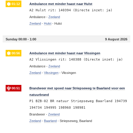
01:12
Ambulance met minder haast naar Hulst
A2 Hulst rit: 140394 (Directe inzet: ja)
Ambulance -
Zeeland
Zeeland
-
Hulst
-
Hulst
Sunday 00:00 - 1:00
9 August 2026
00:56
Ambulance met minder haast naar Vlissingen
A2 Vlissingen rit: 140388 (Directe inzet: ja)
Ambulance -
Zeeland
Zeeland
-
Vlissingen
-
Vlissingen
00:51
Brandweer met spoed naar Striepseweg te Baarland voor een
natuurbrand
P1 BZB-02 BR natuur Striepseweg Baarland 194739
194734 194995 198960 198981
Brandweer -
Zeeland
Zeeland
-
Baarland
-
Striepseweg, Baarland