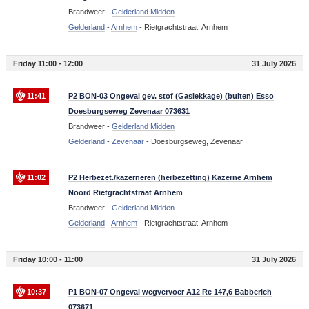
Brandweer -
Gelderland Midden
Gelderland
-
Arnhem
-
Rietgrachtstraat, Arnhem
Friday 11:00 - 12:00
31 July 2026
11:41
P2 BON-03 Ongeval gev. stof (Gaslekkage) (buiten) Esso
Doesburgseweg Zevenaar 073631
Brandweer -
Gelderland Midden
Gelderland
-
Zevenaar
-
Doesburgseweg, Zevenaar
11:02
P2 Herbezet./kazerneren (herbezetting) Kazerne Arnhem
Noord Rietgrachtstraat Arnhem
Brandweer -
Gelderland Midden
Gelderland
-
Arnhem
-
Rietgrachtstraat, Arnhem
Friday 10:00 - 11:00
31 July 2026
10:37
P1 BON-07 Ongeval wegvervoer A12 Re 147,6 Babberich
073671