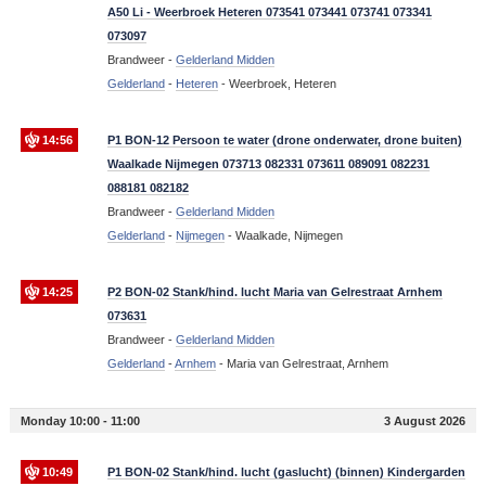
A50 Li - Weerbroek Heteren 073541 073441 073741 073341
073097
Brandweer -
Gelderland Midden
Gelderland
-
Heteren
-
Weerbroek, Heteren
14:56
P1 BON-12 Persoon te water (drone onderwater, drone buiten)
Waalkade Nijmegen 073713 082331 073611 089091 082231
088181 082182
Brandweer -
Gelderland Midden
Gelderland
-
Nijmegen
-
Waalkade, Nijmegen
14:25
P2 BON-02 Stank/hind. lucht Maria van Gelrestraat Arnhem
073631
Brandweer -
Gelderland Midden
Gelderland
-
Arnhem
-
Maria van Gelrestraat, Arnhem
Monday 10:00 - 11:00
3 August 2026
10:49
P1 BON-02 Stank/hind. lucht (gaslucht) (binnen) Kindergarden