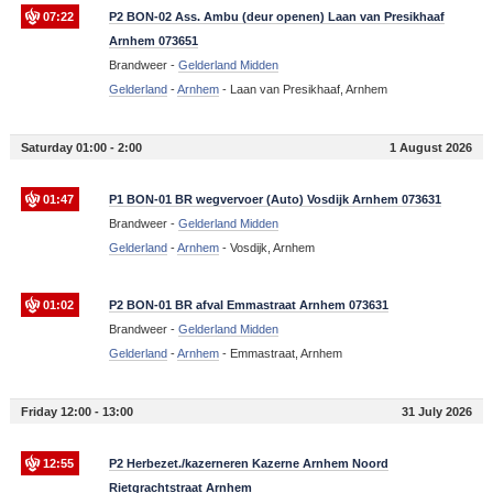
07:22
P2 BON-02 Ass. Ambu (deur openen) Laan van Presikhaaf
Arnhem 073651
Brandweer -
Gelderland Midden
Gelderland
-
Arnhem
-
Laan van Presikhaaf, Arnhem
Saturday 01:00 - 2:00
1 August 2026
01:47
P1 BON-01 BR wegvervoer (Auto) Vosdijk Arnhem 073631
Brandweer -
Gelderland Midden
Gelderland
-
Arnhem
-
Vosdijk, Arnhem
01:02
P2 BON-01 BR afval Emmastraat Arnhem 073631
Brandweer -
Gelderland Midden
Gelderland
-
Arnhem
-
Emmastraat, Arnhem
Friday 12:00 - 13:00
31 July 2026
12:55
P2 Herbezet./kazerneren Kazerne Arnhem Noord
Rietgrachtstraat Arnhem