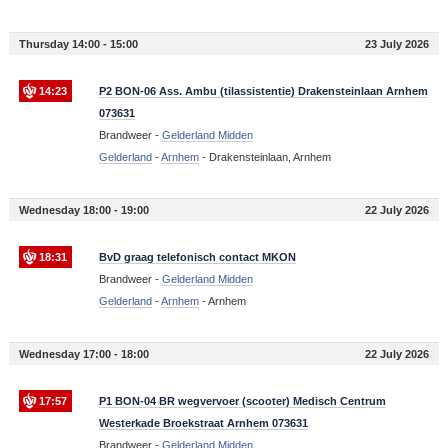
Thursday 14:00 - 15:00
23 July 2026
14:23
P2 BON-06 Ass. Ambu (tilassistentie) Drakensteinlaan Arnhem
073631
Brandweer -
Gelderland Midden
Gelderland
-
Arnhem
-
Drakensteinlaan, Arnhem
Wednesday 18:00 - 19:00
22 July 2026
18:31
BvD graag telefonisch contact MKON
Brandweer -
Gelderland Midden
Gelderland
-
Arnhem
-
Arnhem
Wednesday 17:00 - 18:00
22 July 2026
17:57
P1 BON-04 BR wegvervoer (scooter) Medisch Centrum
Westerkade Broekstraat Arnhem 073631
Brandweer -
Gelderland Midden