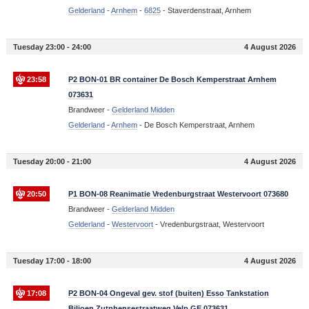
Gelderland
-
Arnhem
-
6825
-
Staverdenstraat, Arnhem
Tuesday 23:00 - 24:00
4 August 2026
23:58
P2 BON-01 BR container De Bosch Kemperstraat Arnhem
073631
Brandweer -
Gelderland Midden
Gelderland
-
Arnhem
-
De Bosch Kemperstraat, Arnhem
Tuesday 20:00 - 21:00
4 August 2026
20:50
P1 BON-08 Reanimatie Vredenburgstraat Westervoort 073680
Brandweer -
Gelderland Midden
Gelderland
-
Westervoort
-
Vredenburgstraat, Westervoort
Tuesday 17:00 - 18:00
4 August 2026
17:08
P2 BON-04 Ongeval gev. stof (buiten) Esso Tankstation
Biljoen Zutphensestraatweg Velp GE 073631