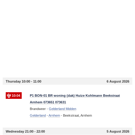
Thursday 10:00 - 11:00
6 August 2026
10:04
P1 BON-01 BR woning (dak) Huize Kohlmann Beekstraat
Arnhem 073651 073631
Brandweer -
Gelderland Midden
Gelderland
-
Arnhem
-
Beekstraat, Arnhem
Wednesday 21:00 - 22:00
5 August 2026