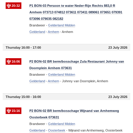
20:32
P1 BON-03 Persoon te water Neder-Rijn Rechts 883,0 R
Arnhem 073713 074812 073611 073411 089061 073651 079391
073096 079035 082182
Brandweer -
Gelderland Midden
Gelderland
-
Arnhem
-
Arnhem
Thursday 16:00 - 17:00
23 July 2026
16:06
P2 BON-02 BR berm/bosschage Zula Restaurant Johnny van
Doornplein Arnhem 073631
Brandweer -
Gelderland Midden
Gelderland
-
Arnhem
-
Johnny van Doornplein, Arnhem
Thursday 15:00 - 16:00
23 July 2026
15:16
P2 BON-02 BR berm/bosschage Wijnand van Arnhemweg
Oosterbeek 073631
Brandweer -
Gelderland Midden
Gelderland
-
Oosterbeek
-
Wijnand van Arnhemweg, Oosterbeek