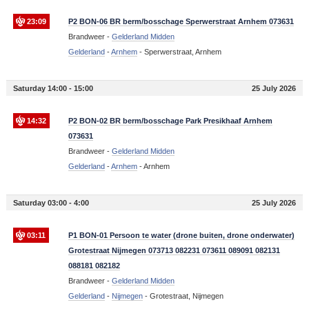
23:09
P2 BON-06 BR berm/bosschage Sperwerstraat Arnhem 073631
Brandweer -
Gelderland Midden
Gelderland
-
Arnhem
-
Sperwerstraat, Arnhem
Saturday 14:00 - 15:00
25 July 2026
14:32
P2 BON-02 BR berm/bosschage Park Presikhaaf Arnhem
073631
Brandweer -
Gelderland Midden
Gelderland
-
Arnhem
-
Arnhem
Saturday 03:00 - 4:00
25 July 2026
03:11
P1 BON-01 Persoon te water (drone buiten, drone onderwater)
Grotestraat Nijmegen 073713 082231 073611 089091 082131
088181 082182
Brandweer -
Gelderland Midden
Gelderland
-
Nijmegen
-
Grotestraat, Nijmegen