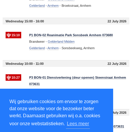
Gelderland
-
Arnhem
-
Broekstraat, Arnhem
Wednesday 15:00 - 16:00
22 July 2026
15:10
P1 BON-02 Reanimatie Park Sonsbeek Arnhem 073680
Brandweer -
Gelderland Midden
Gelderland
-
Arnhem
-
Sonsbeekweg, Arnhem
Wednesday 10:00 - 11:00
22 July 2026
10:27
P3 BON-01 Dienstverlening (deur openen) Steenstraat Arnhem
073631
Brandweer -
Gelderland Midden
Gelderland
-
Arnhem
-
Steenstraat, Arnhem
Wij gebruiken cookies om ervoor te zorgen
dat onze website voor de bezoeker beter
Tuesday 22:00 - 23:00
21 July 2026
werkt. Daarnaast gebruiken wij o.a. cookies
voor onze webstatistieken.
Lees meer
22:33
P2 BON-12 Dier in problemen Monnikensteeg Arnhem 073631