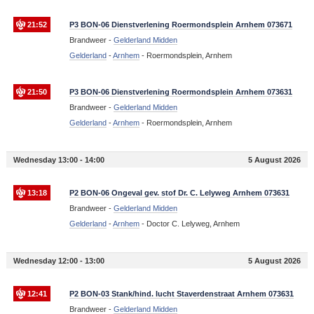
21:52
P3 BON-06 Dienstverlening Roermondsplein Arnhem 073671
Brandweer -
Gelderland Midden
Gelderland
-
Arnhem
-
Roermondsplein, Arnhem
21:50
P3 BON-06 Dienstverlening Roermondsplein Arnhem 073631
Brandweer -
Gelderland Midden
Gelderland
-
Arnhem
-
Roermondsplein, Arnhem
Wednesday 13:00 - 14:00
5 August 2026
13:18
P2 BON-06 Ongeval gev. stof Dr. C. Lelyweg Arnhem 073631
Brandweer -
Gelderland Midden
Gelderland
-
Arnhem
-
Doctor C. Lelyweg, Arnhem
Wednesday 12:00 - 13:00
5 August 2026
12:41
P2 BON-03 Stank/hind. lucht Staverdenstraat Arnhem 073631
Brandweer -
Gelderland Midden